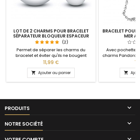
LOT DE 2 CHARMS POUR BRACELET
BRACELET POUR
SÉPARATEUR BLOQUEUR ESPACEUR
MER AV
(2)
Permet de séparer les charms du
Avec pochette 
bracelet et éviter qu'ils ne bougent
charms Pandora a
Compatible avec les bracelets Pandora,
notre site idéal pou
Prix
Pri
11,99 €
14
Gnoce et les bracelets charm de notre
anniversaire, an
site idéal pour : Noël, Saint Valentin,
Plusieurs tailles di
Ajouter au panier
Ajou


anniversaire, anniversaire de mariage
cm Pour la dimens
2cm en plus 
circonférence

PRODUITS

NOTRE SOCIÉTÉ

VOTRE COMPTE