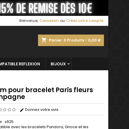
×
×
×
Bienvenue,
Connexion
ou
Créez votre compte
shopping_cart
Panier:
0
Produits - 0,00 €
n
s
PATIBLE REFLEXION
BIJOUX
m pour bracelet Paris fleurs
mpagne
Donnez votre avis
e : s925
ible avec les bracelets Pandora, Gnoce et les