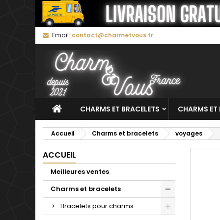
M
C
C
Email:
contact@charmetvous.fr
add_circle_outline
Vo
No
d'e
CHARMS ET BRACELETS
CHARMS ET 
Accueil
Charms et bracelets
voyages
ACCUEIL
Meilleures ventes
Charms et bracelets
Bracelets pour charms