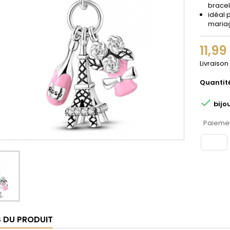
bracel
idéal 
maria
11,99
Livraison
Quantit

bijo
Paiemen
S DU PRODUIT