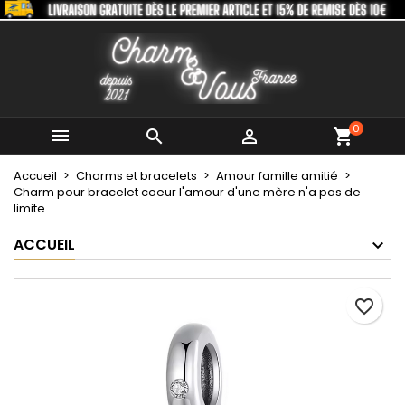
×
×
×
Mes listes
Créer une liste d'envies
Connexion
Créer une nouvelle liste
add_circle_outline
Vous devez être connecté pour ajouter des produits
Nom de la liste d'envies
à votre liste d'envies.
0



shopping_cart
Annuler
Connexion
Accueil
Charms et bracelets
Amour famille amitié
Annuler
Créer une liste d'envies
Charm pour bracelet coeur l'amour d'une mère n'a pas de
limite
ACCUEIL
favorite_border