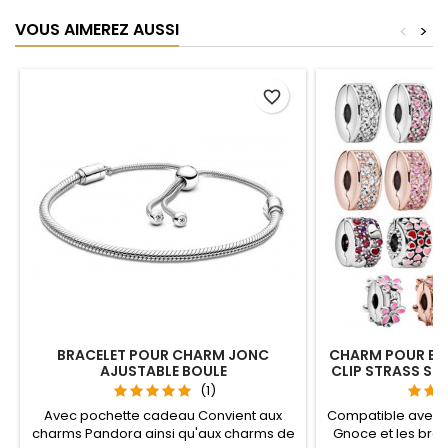
VOUS AIMEREZ AUSSI
<
>
favorite_border
BRACELET POUR CHARM JONC
CHARM POUR BR
AJUSTABLE BOULE
CLIP STRASS SÉ
(1)
Avec pochette cadeau Convient aux
Compatible avec l
charms Pandora ainsi qu'aux charms de
Gnoce et les bra