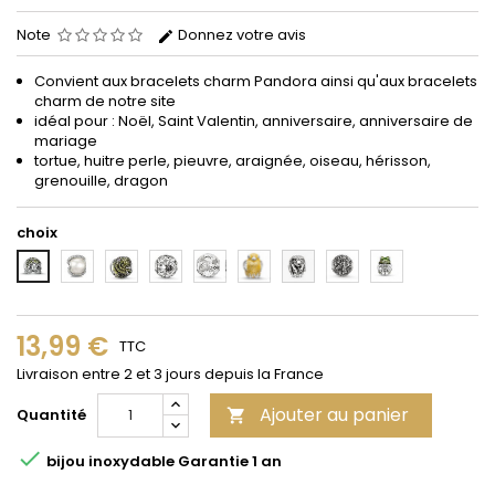
Note
Donnez votre avis
Convient aux bracelets
charm
Pandora
ainsi qu'aux bracelets
charm de notre site
idéal pour : Noël, Saint Valentin, anniversaire, anniversaire de
mariage
tortue, huitre perle, pieuvre, araignée, oiseau, hérisson,
grenouille, dragon
choix
2
3
4
5
6
7
8
9
1
13,99 €
TTC
Livraison entre 2 et 3 jours depuis la France
Ajouter au panier
Quantité


bijou inoxydable Garantie 1 an