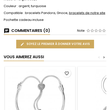
Couleur : argent, turquoise
Compatible : bracelets Pandora, Gnoce,
bracelets de notre site
Pochette cadeau incluse
COMMENTAIRES (0)
Note
SOYEZ LE PREMIER À DONNER VOTRE AVIS
VOUS AIMEREZ AUSSI
<
>
favorite_border