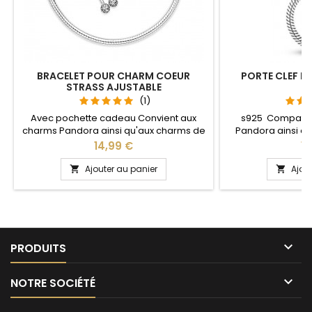
BRACELET POUR CHARM COEUR
PORTE CLEF P
STRASS AJUSTABLE
S
(1)
Avec pochette cadeau Convient aux
s925 Compatib
charms Pandora ainsi qu'aux charms de
Pandora ainsi q
notre site idéal pour : Noël, Saint Valentin,
notre site idéal pou
Prix
Pr
14,99 €
13
anniversaire, anniversaire de mariage La
anniversaire, an
partie ajustable se détache d'un coté
L'ouverture pour 
Ajouter au panier
Ajou


pour passer les charms par simple
niveau 
pression sur le bouton Ajustable pour
tous les poignets enfant adulte

PRODUITS

NOTRE SOCIÉTÉ