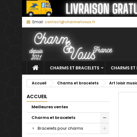
M
C
C
Email:
contact@charmetvous.fr
add_circle_outline
Vo
No
d'e
CHARMS ET BRACELETS
CHARMS ET 
Accueil
Charms et bracelets
Art loisir mus
ACCUEIL
Meilleures ventes
Charms et bracelets
Bracelets pour charms