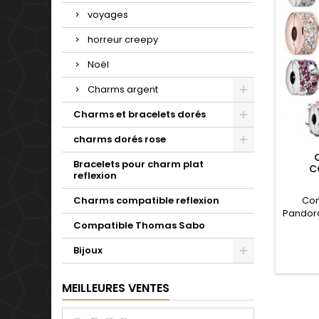
voyages
horreur creepy
Noël
Charms argent
Charms et bracelets dorés
charms dorés rose
Bracelets pour charm plat
C
reflexion
Com
Charms compatible reflexion
Pandora
Compatible Thomas Sabo
de not
pour : N
Bijoux
annive
clips
posit
MEILLEURES VENTES