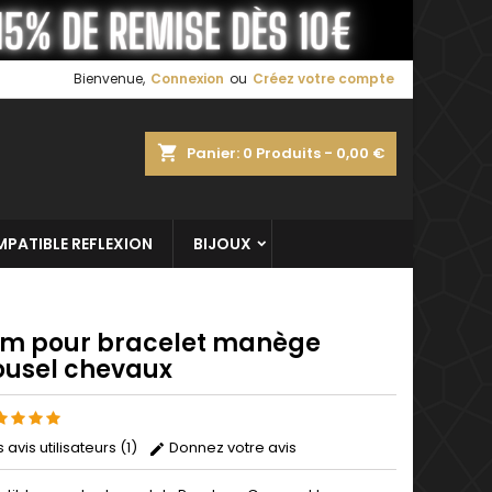
×
×
×
Bienvenue,
Connexion
ou
Créez votre compte
shopping_cart
Panier:
0
Produits - 0,00 €
n
s
PATIBLE REFLEXION
BIJOUX
m pour bracelet manège
ousel chevaux
s avis utilisateurs (1)
Donnez votre avis