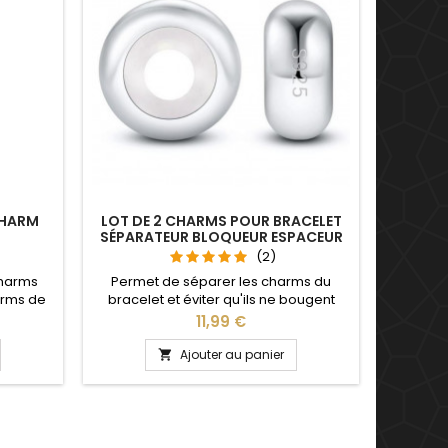
CHARM
LOT DE 2 CHARMS POUR BRACELET
BRACEL
SÉPARATEUR BLOQUEUR ESPACEUR
AVEC 
(2)
charms
Permet de séparer les charms du
Avec p
arms de
bracelet et éviter qu'ils ne bougent
charms 
Saint
Compatible avec les bracelets
de notr
Prix
11,99 €
saire de
Pandora, Gnoce et les bracelets charm
Valentin
 charms
de notre site idéal pour : Noël, Saint
mariage P
Ajouter au panier

ule
Valentin, anniversaire, anniversaire de
18, 19, 2
mariage
conseill
la cir