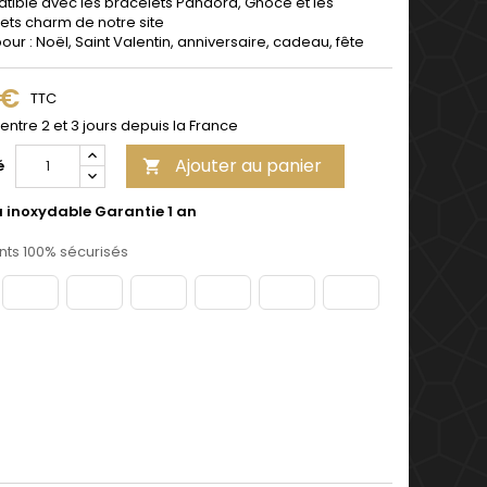
ible avec les bracelets Pandora, Gnoce et les
ets charm de notre site
pour : Noël, Saint Valentin, anniversaire, cadeau, fête
 €
TTC
 entre 2 et 3 jours depuis la France
Ajouter au panier
é

u inoxydable Garantie 1 an
ts 100% sécurisés