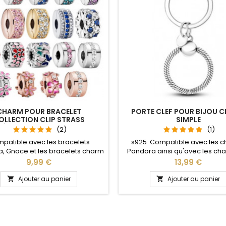
CHARM POUR BRACELET
PORTE CLEF POUR BIJOU 
OLLECTION CLIP STRASS
SIMPLE
SÉPARATEUR ESPACEUR
(2)
(1)
patible avec les bracelets
s925 Compatible avec les 
, Gnoce et les bracelets charm
Pandora ainsi qu'avec les ch
re site Fonction bloqueur idéal
notre site idéal pour : Noël, 
Prix
Prix
9,99 €
13,99 €
oël, Saint Valentin, anniversaire,
Valentin, anniversaire, anniver
rsaire de mariage Les charms
mariage L'ouverture pour les
Ajouter au panier
Ajouter au panier


 s'ouvrent afin de pouvoir les
se fait au niveau de la bo
ionner sans enlever les autres
charms