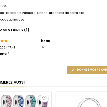
 S925
le : bracelets Pandora, Gnoce,
bracelets de notre site
 cadeau incluse
MENTAIRES (1)
beau
2024 17:41
nna f
DONNEZ VOTRE AVI
IMEREZ AUSSI
favorite_border