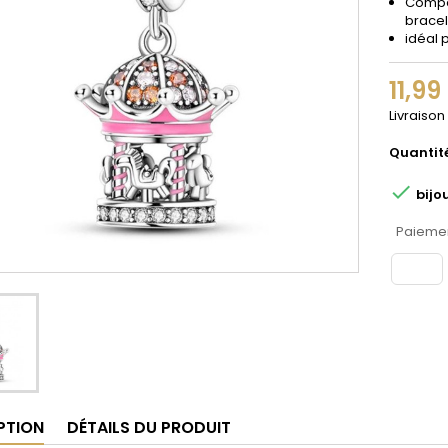
Compat
bracel
idéal 
11,99
Livraison
Quantit

bijo
Paiemen
PTION
DÉTAILS DU PRODUIT