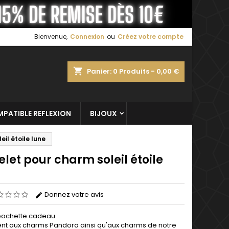
×
×
×
Bienvenue,
Connexion
ou
Créez votre compte
shopping_cart
Panier:
0
Produits - 0,00 €
n
s
PATIBLE REFLEXION
BIJOUX
il étoile lune
let pour charm soleil étoile
Donnez votre avis
pochette cadeau
ent aux
charms
Pandora
ainsi qu'aux charms de notre