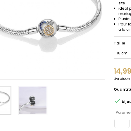
site
idéal 
maria
Plusieu
Pour l
à la c
Taille
14,9
Livraison
Quantit

bijo
Paiemen