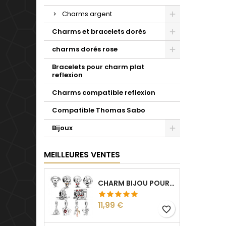
Charms argent
Charms et bracelets dorés
charms dorés rose
Bracelets pour charm plat
reflexion
Charms compatible reflexion
Compatible Thomas Sabo
Bijoux
MEILLEURES VENTES
CHARM BIJOU POUR BRACELET COLLECTION HARRY
Prix
11,99 €
favorite_border