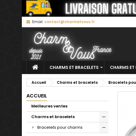
M
C
C
Email:
contact@charmetvous.fr
add_circle_outline
Vo
No
d'e
CHARMS ET BRACELETS
CHARMS ET 
Accueil
Charms et bracelets
Bracelets po
ACCUEIL
Meilleures ventes
Charms et bracelets
Bracelets pour charms