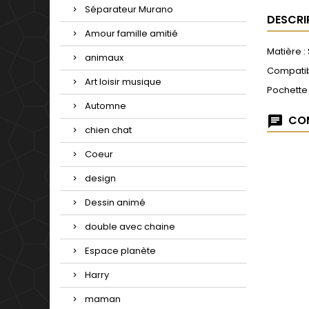
Séparateur Murano
DESCRI
Amour famille amitié
Matière :
animaux
Compatib
Art loisir musique
Pochette
Automne
COM
chien chat
Coeur
design
Dessin animé
double avec chaine
Espace planète
Harry
maman