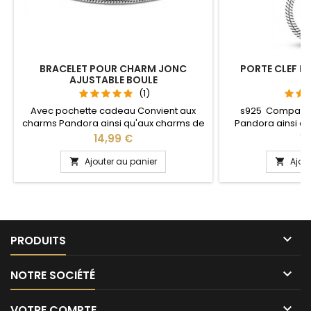
BRACELET POUR CHARM JONC
PORTE CLEF P
AJUSTABLE BOULE
S
(1)
Avec pochette cadeau Convient aux
s925 Compatib
charms Pandora ainsi qu'aux charms de
Pandora ainsi q
notre site idéal pour : Noël, Saint Valentin,
notre site idéal pou
Prix
Pr
14,99 €
13
anniversaire, anniversaire de mariage La
anniversaire, an
partie ajustable se détache d'un coté
L'ouverture pour 
Ajouter au panier
Ajou


pour passer les charms par simple
niveau 
pression sur le bouton Ajustable pour
tous les poignets enfant adulte

PRODUITS

NOTRE SOCIÉTÉ

VOTRE COMPTE