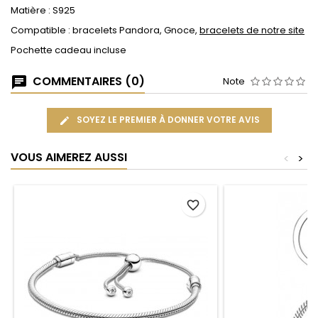
Matière : S925
Compatible : bracelets Pandora, Gnoce,
bracelets de notre site
Pochette cadeau incluse
COMMENTAIRES (0)
Note
SOYEZ LE PREMIER À DONNER VOTRE AVIS
VOUS AIMEREZ AUSSI
<
>
favorite_border