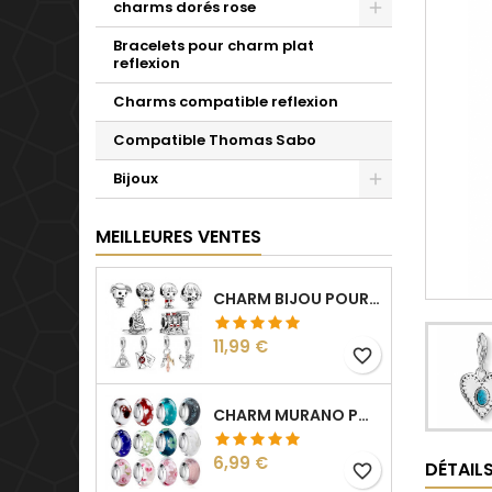
charms dorés rose
Bracelets pour charm plat
reflexion
Charms compatible reflexion
Compatible Thomas Sabo
Bijoux
MEILLEURES VENTES
CHARM BIJOU POUR BRACELET COLLECTION HARRY
Prix
11,99 €
favorite_border
CHARM MURANO POUR BRACELET SÉPARATEUR FLEUR COEUR TRANSPARENT
Prix
6,99 €
DÉTAIL
favorite_border