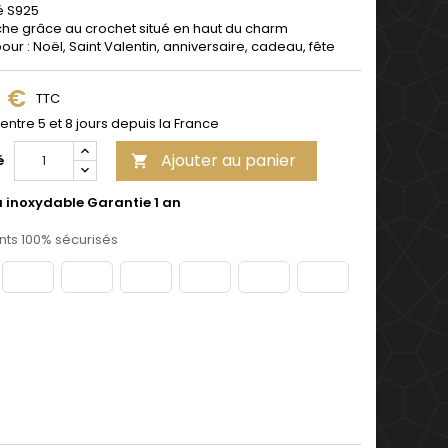
é S925
che grâce au crochet situé en haut du charm
pour : Noël, Saint Valentin, anniversaire, cadeau, fête
9 €
TTC
 entre 5 et 8 jours depuis la France
Ajouter au panier
é

u inoxydable Garantie 1 an
ts 100% sécurisés