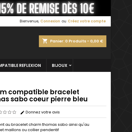
×
×
×
Bienvenue,
Connexion
ou
Créez votre compte
shopping_cart
Panier:
0
Produits - 0,00 €
n
s
PATIBLE REFLEXION
BIJOUX
m compatible bracelet
as sabo coeur pierre bleu
Donnez votre avis
nt au bracelet charm thomas sabo ainsi qu'au
et maillons ou collier pendentif