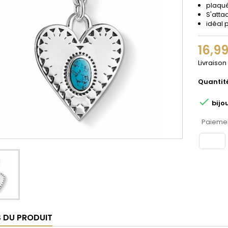
plaqu
S'atta
idéal 
16,9
Livraison
Quantit

bijo
Paiemen
S DU PRODUIT