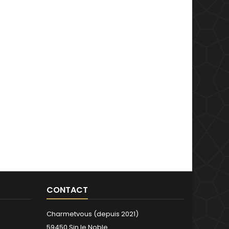
CONTACT
Charmetvous (depuis 2021)
59450 Sin le Noble