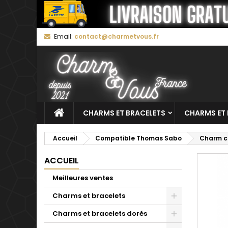
M
C
C
Email:
contact@charmetvous.fr
add_circle_outline
Vo
No
d'e
CHARMS ET BRACELETS
CHARMS ET 
Accueil
Compatible Thomas Sabo
Charm co
ACCUEIL
Meilleures ventes
Charms et bracelets
Charms et bracelets dorés