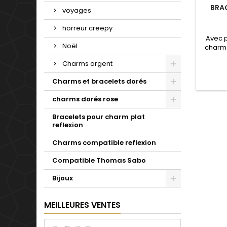
BRA
voyages
horreur creepy
Avec 
Noël
charms
de not
Charms argent
Valenti
mariage
Charms et bracelets dorés
d'un c
simple 
charms dorés rose
pour t
Bracelets pour charm plat
reflexion
Charms compatible reflexion
Compatible Thomas Sabo
Bijoux
MEILLEURES VENTES