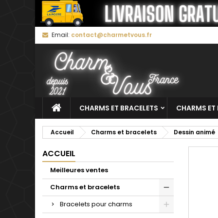
M
C
C
Email:
contact@charmetvous.fr
add_circle_outline
Vo
No
d'e
CHARMS ET BRACELETS
CHARMS ET 
Accueil
Charms et bracelets
Dessin animé
ACCUEIL
Meilleures ventes
Charms et bracelets
Bracelets pour charms