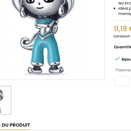
les br
idéal 
maria
11,19
Livraison
Quantit

bijo
Paiemen
S DU PRODUIT