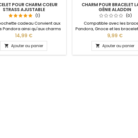
CELET POUR CHARM COEUR
CHARM POUR BRACELET L
STRASS AJUSTABLE
GÉNIE ALADDIN
(1)
(0)
pochette cadeau Convient aux
Compatible avec les brace
 Pandora ainsi qu'aux charms
Pandora, Gnoce et les bracele
re site idéal pour : Noël, Saint
de notre site idéal pour : Noël
Prix
Prix
14,99 €
9,99 €
n, anniversaire, anniversaire de
Valentin, anniversaire, anniver
 La partie ajustable se détache
mariage
Ajouter au panier
Ajouter au panier


oté pour passer les charms par
pression sur le bouton Ajustable
ous les poignets enfant adulte