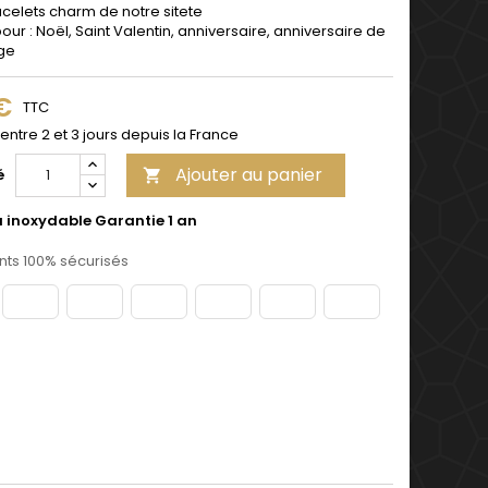
acelets charm de notre site
te
pour : Noël, Saint Valentin, anniversaire, anniversaire de
ge
 €
TTC
 entre 2 et 3 jours depuis la France
Ajouter au panier
é

u inoxydable Garantie 1 an
ts 100% sécurisés