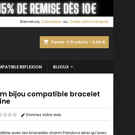
×
×
×
Bienvenue,
Connexion
ou
Créez votre compte
shopping_cart
Panier:
0
Produits - 0,00 €
n
s
PATIBLE REFLEXION
BIJOUX
m bijou compatible bracelet
ine
Donnez votre avis
ible avec les bracelets charm Pandora ainsi qu'avec