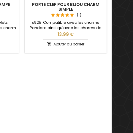
AMPE
PORTE CLEF POUR BIJOU CHARM
CHARM 
SIMPLE
(1)
lets
s925 Compatible avec les charms
Le char
ts charm
Pandora ainsi qu'avec les charms de
brac
, Saint
notre site idéal pour : Noël, Saint
brace
Prix
13,99 €
saire de
Valentin, anniversaire, anniversaire de
bracele
mariage L'ouverture pour les charms
pour : No
Ajouter au panier

se fait au niveau de la boule
a