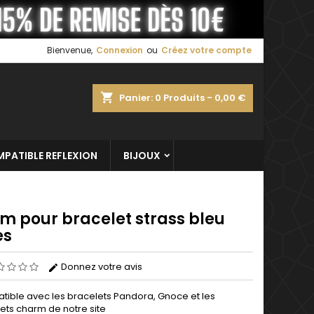
×
×
×
Bienvenue,
Connexion
ou
Créez votre compte
shopping_cart
Panier:
0
Produits - 0,00 €
n
s
PATIBLE REFLEXION
BIJOUX
m pour bracelet strass bleu
es
Donnez votre avis
ible avec les bracelets Pandora, Gnoce et les
ets charm de notre site