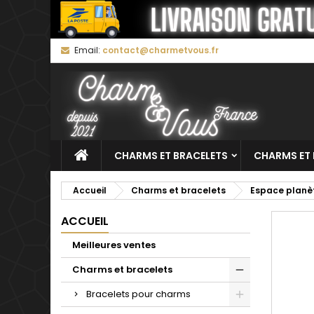
M
C
C
Email:
contact@charmetvous.fr
add_circle_outline
Vo
No
d'e
CHARMS ET BRACELETS
CHARMS ET 
Accueil
Charms et bracelets
Espace planè
ACCUEIL
Meilleures ventes
Charms et bracelets
Bracelets pour charms