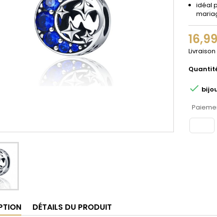
idéal 
maria
16,9
Livraison
Quantit

bijo
Paiemen
PTION
DÉTAILS DU PRODUIT