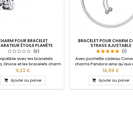
CHARM POUR BRACELET
BRACELET POUR CHARM C
PARATEUR ÉTOILE PLANÈTE
STRASS AJUSTABLE
(0)
(1)
patible avec les bracelets
Avec pochette cadeau Convi
, Gnoce et les bracelets charm
charms Pandora ainsi qu'aux
re site idéal pour : Noël, Saint
de notre site idéal pour : Noël
Prix
Prix
9,23 €
14,99 €
n, anniversaire, anniversaire de
Valentin, anniversaire, anniver
mariage
mariage La partie ajustable se
Ajouter au panier
Ajouter au panier


d'un coté pour passer les cha
simple pression sur le bouton 
pour tous les poignets enfant