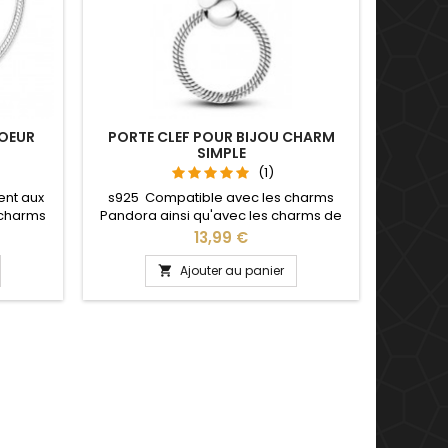
OEUR
PORTE CLEF POUR BIJOU CHARM
SIMPLE
(1)
ent aux
s925 Compatible avec les charms
 charms
Pandora ainsi qu'avec les charms de
, Saint
notre site idéal pour : Noël, Saint
Prix
13,99 €
saire de
Valentin, anniversaire, anniversaire de
 détache
mariage L'ouverture pour les charms
Ajouter au panier

rms par
se fait au niveau de la boule
Ajustable
 adulte