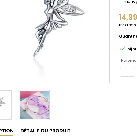
maria
14,9
Livraison
Quantit

bijo
Paiemen
PTION
DÉTAILS DU PRODUIT