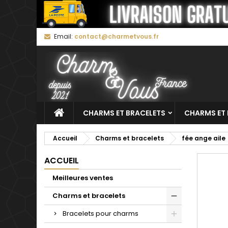
M
C
C
Email:
contact@charmetvous.fr
add_circle_outline
Vo
No
d'e
CHARMS ET BRACELETS
CHARMS ET 
Accueil
Charms et bracelets
fée ange aile
ACCUEIL
Meilleures ventes
Charms et bracelets
Bracelets pour charms