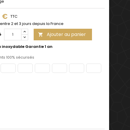
ge
9 €
TTC
 entre 2 et 3 jours depuis la France
Ajouter au panier
é

u inoxydable Garantie 1 an
ts 100% sécurisés