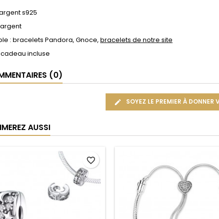
 argent s925
 argent
le : bracelets Pandora, Gnoce,
bracelets de notre site
 cadeau incluse
MENTAIRES (0)
SOYEZ LE PREMIER À DONNER 
IMEREZ AUSSI
favorite_border