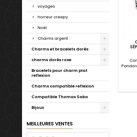
voyages
horreur creepy
Noël
Charms argent
SÉ
Charms et bracelets dorés
charms dorés rose
Com
Pandora
Bracelets pour charm plat
de not
reflexion
Valenti
Charms compatible reflexion
Compatible Thomas Sabo
Bijoux
MEILLEURES VENTES