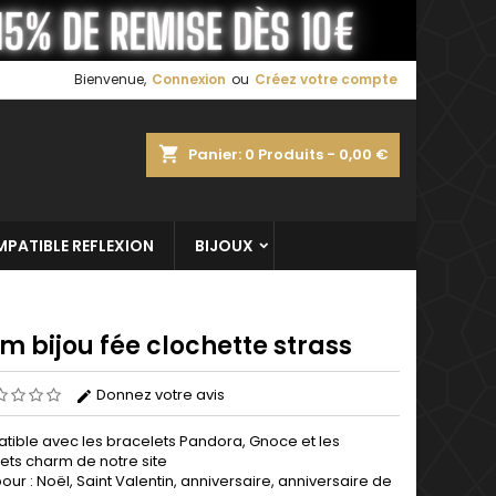
×
×
×
Bienvenue,
Connexion
ou
Créez votre compte
shopping_cart
Panier:
0
Produits - 0,00 €
n
s
PATIBLE REFLEXION
BIJOUX
 bijou fée clochette strass
Donnez votre avis
ible avec les bracelets Pandora, Gnoce et les
ets charm de notre site
pour : Noël, Saint Valentin, anniversaire, anniversaire de