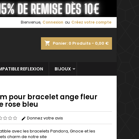
×
×
×
Bienvenue,
Connexion
ou
Créez votre compte
shopping_cart
Panier:
0
Produits - 0,00 €
n
s
PATIBLE REFLEXION
BIJOUX
m pour bracelet ange fleur
e rose bleu
Donnez votre avis
ible avec les bracelets Pandora, Gnoce et les
ets charm de notre site