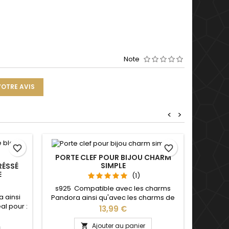
Note
VOTRE AVIS
<
>
favorite_border
favorite_border
PORTE CLEF POUR BIJOU CHARM
SIMPLE
RÉSSÉ
BRACEL
E
AVEC 
(1)
s925 Compatible avec les charms
 ainsi
Avec p
Pandora ainsi qu'avec les charms de
al pour :
charms 
notre site idéal pour : Noël, Saint
Prix
13,99 €
saire,
de notr
Valentin, anniversaire, anniversaire de
sieurs
Valentin
mariage L'ouverture pour les charms
Ajouter au panier
