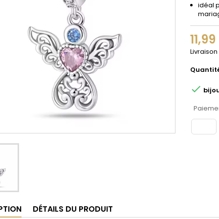
idéal 
maria
11,99
Livraison
Quantit

bijo
Paiemen
PTION
DÉTAILS DU PRODUIT