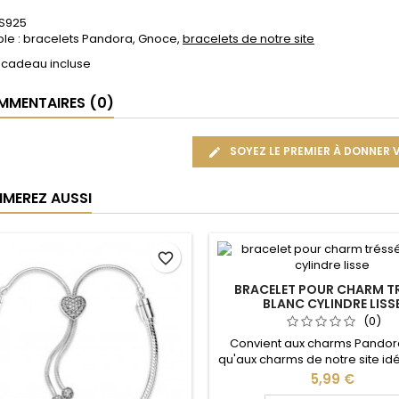
 S925
le : bracelets Pandora, Gnoce,
bracelets de notre site
 cadeau incluse
MENTAIRES (0)
SOYEZ LE PREMIER À DONNER 
IMEREZ AUSSI
favorite_border
BRACELET POUR CHARM T
BLANC CYLINDRE LISS
(0)
Convient aux charms Pandora
qu'aux charms de notre site idé
Noël, Saint Valentin, anniver
Prix
5,99 €
anniversaire de mariage Plu