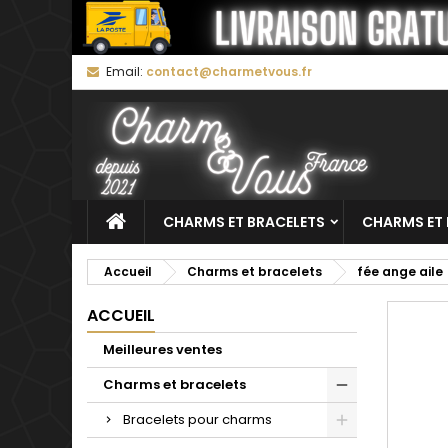
M
C
C
Email:
contact@charmetvous.fr
add_circle_outline
Vo
No
d'e
CHARMS ET BRACELETS
CHARMS ET 
Accueil
Charms et bracelets
fée ange aile
ACCUEIL
Meilleures ventes
Charms et bracelets
Bracelets pour charms