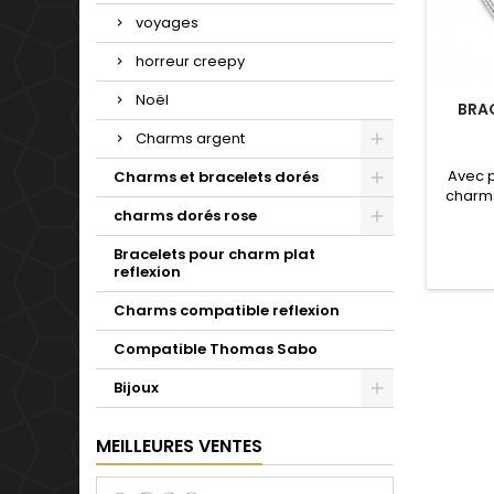
voyages
horreur creepy
Noël
BRA
Charms argent
Avec 
Charms et bracelets dorés
charms
de not
charms dorés rose
Valenti
Bracelets pour charm plat
mariage
reflexion
d'un c
simple 
Charms compatible reflexion
pour t
Compatible Thomas Sabo
Bijoux
MEILLEURES VENTES