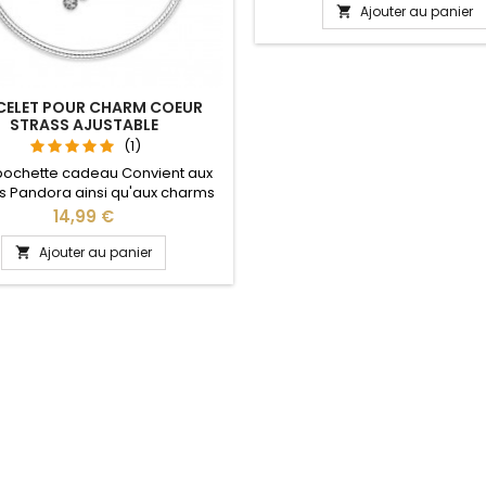
tailles disponible : 17, 18, 19, 2
Ajouter au panier

CELET POUR CHARM COEUR
STRASS AJUSTABLE
(1)
pochette cadeau Convient aux
 Pandora ainsi qu'aux charms
re site idéal pour : Noël, Saint
Prix
14,99 €
n, anniversaire, anniversaire de
 La partie ajustable se détache
Ajouter au panier

oté pour passer les charms par
pression sur le bouton Ajustable
ous les poignets enfant adulte