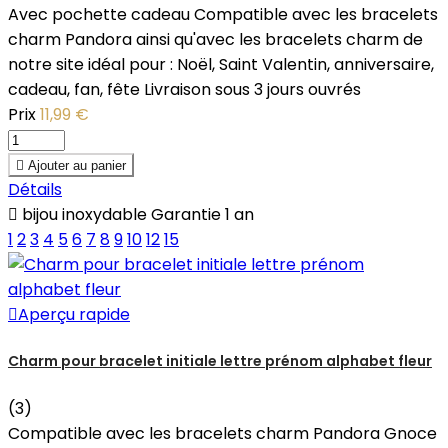
Avec pochette cadeau Compatible avec les bracelets
charm Pandora ainsi qu'avec les bracelets charm de
notre site idéal pour : Noël, Saint Valentin, anniversaire,
cadeau, fan, fête Livraison sous 3 jours ouvrés
Prix
11,99 €

Ajouter au panier
Détails

bijou inoxydable Garantie 1 an
1
2
3
4
5
6
7
8
9
10
12
15

Aperçu rapide
Charm pour bracelet initiale lettre prénom alphabet fleur
(3)
Compatible avec les bracelets charm Pandora Gnoce