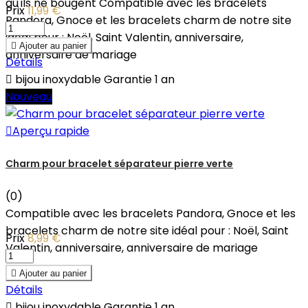
qu'ils ne bougent Compatible avec les bracelets
Prix
11,99 €
Pandora, Gnoce et les bracelets charm de notre site
idéal pour : Noël, Saint Valentin, anniversaire,

Ajouter au panier
anniversaire de mariage
Détails

bijou inoxydable Garantie 1 an
Nouveau

Aperçu rapide
Charm pour bracelet séparateur pierre verte
(0)
Compatible avec les bracelets Pandora, Gnoce et les
bracelets charm de notre site idéal pour : Noël, Saint
Prix
8,99 €
Valentin, anniversaire, anniversaire de mariage

Ajouter au panier
Détails

bijou inoxydable Garantie 1 an