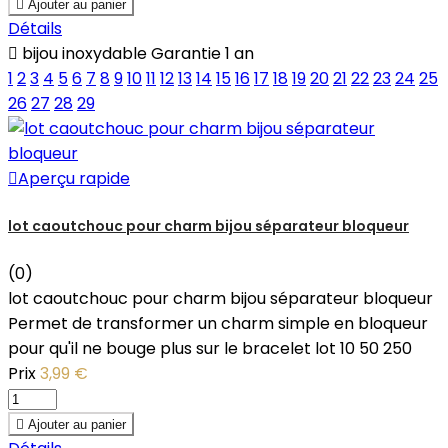

Ajouter au panier
Détails

bijou inoxydable Garantie 1 an
1
2
3
4
5
6
7
8
9
10
11
12
13
14
15
16
17
18
19
20
21
22
23
24
25
26
27
28
29

Aperçu rapide
lot caoutchouc pour charm bijou séparateur bloqueur
(0)
lot caoutchouc pour charm bijou séparateur bloqueur
Permet de transformer un charm simple en bloqueur
pour qu'il ne bouge plus sur le bracelet lot 10 50 250
Prix
3,99 €

Ajouter au panier