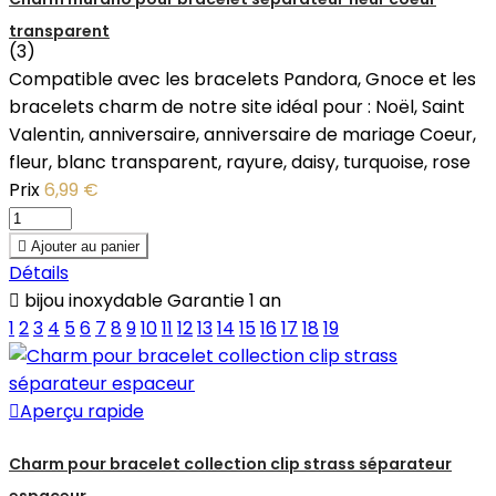
transparent
(3)
Compatible avec les bracelets Pandora, Gnoce et les
bracelets charm de notre site idéal pour : Noël, Saint
Valentin, anniversaire, anniversaire de mariage Coeur,
fleur, blanc transparent, rayure, daisy, turquoise, rose
Prix
6,99 €

Ajouter au panier
Détails

bijou inoxydable Garantie 1 an
1
2
3
4
5
6
7
8
9
10
11
12
13
14
15
16
17
18
19

Aperçu rapide
Charm pour bracelet collection clip strass séparateur
espaceur