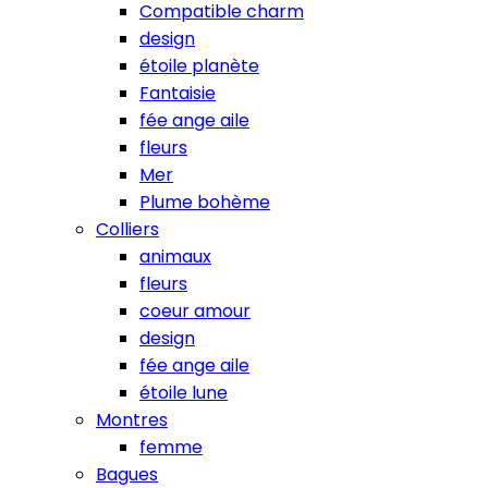
Compatible charm
design
étoile planète
Fantaisie
fée ange aile
fleurs
Mer
Plume bohème
Colliers
animaux
fleurs
coeur amour
design
fée ange aile
étoile lune
Montres
femme
Bagues