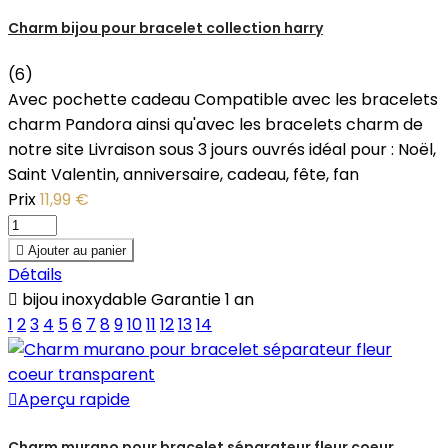
Charm bijou pour bracelet collection harry
(6)
Avec pochette cadeau Compatible avec les bracelets
charm Pandora ainsi qu'avec les bracelets charm de
notre site Livraison sous 3 jours ouvrés idéal pour : Noël,
Saint Valentin, anniversaire, cadeau, fête, fan
Prix
11,99 €

Ajouter au panier
Détails

bijou inoxydable Garantie 1 an
1
2
3
4
5
6
7
8
9
10
11
12
13
14

Aperçu rapide
Charm murano pour bracelet séparateur fleur coeur