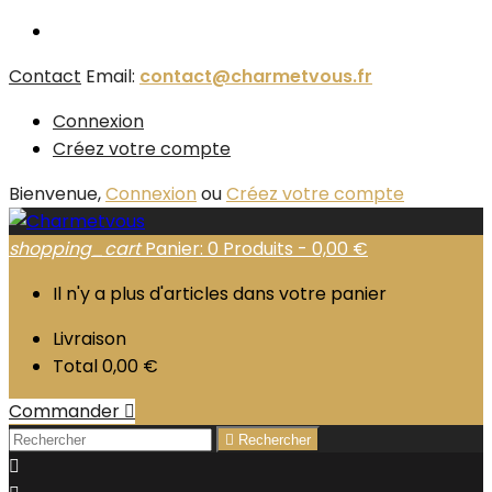
Contact
Email:
contact@charmetvous.fr
Connexion
Créez votre compte
Bienvenue,
Connexion
ou
Créez votre compte
shopping_cart
Panier:
0
Produits - 0,00 €
Il n'y a plus d'articles dans votre panier
Livraison
Total
0,00 €
Commander


Rechercher
