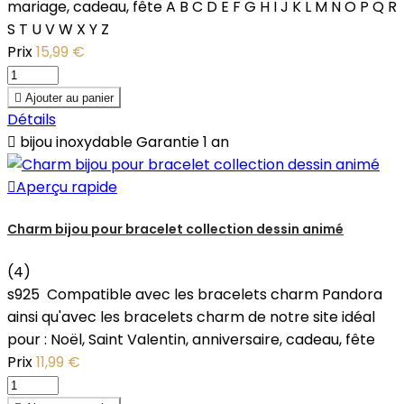
mariage, cadeau, fête A B C D E F G H I J K L M N O P Q R
S T U V W X Y Z
Prix
15,99 €

Ajouter au panier
Détails

bijou inoxydable Garantie 1 an

Aperçu rapide
Charm bijou pour bracelet collection dessin animé
(4)
s925 Compatible avec les bracelets charm Pandora
ainsi qu'avec les bracelets charm de notre site idéal
pour : Noël, Saint Valentin, anniversaire, cadeau, fête
Prix
11,99 €