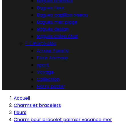
Bagues animaux
Bagues fleur
Bagues papillon oiseau
Bagues mer plage
Bagues design
Bagues chien chat


Porte clés
Amour Famille
Fleur Animaux
sport
Voyage
Collection
Harry potter
Accueil
Charms et bracelets
fleurs
Charm pour bracelet palmier vacance mer