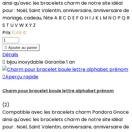
ainsi qu'avec les bracelets charm de notre site idéal
pour : Noël, Saint Valentin, anniversaire, anniversaire de
mariage, cadeau, fête A B C D E F G H I J K L M N O P Q R
S T U V W X Y Z
Prix
11,49 €

Ajouter au panier
Détails

bijou inoxydable Garantie 1 an

Aperçu rapide
Charm pour bracelet boule lettre alphabet prénom
(2)
Compatible avec les bracelets charm Pandora Gnoce
ainsi qu'avec les bracelets charm de notre site idéal
pour : Noël, Saint Valentin, anniversaire, anniversaire de