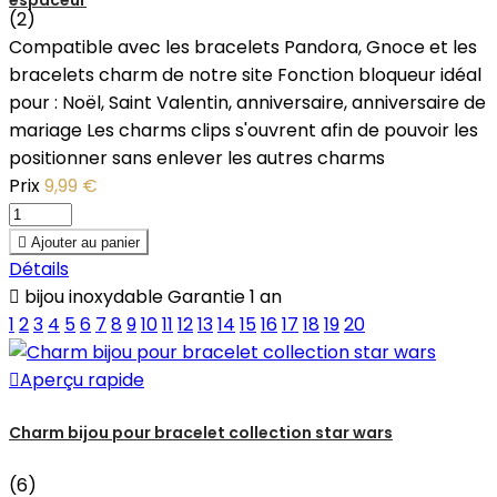
(2)
Compatible avec les bracelets Pandora, Gnoce et les
bracelets charm de notre site Fonction bloqueur idéal
pour : Noël, Saint Valentin, anniversaire, anniversaire de
mariage Les charms clips s'ouvrent afin de pouvoir les
positionner sans enlever les autres charms
Prix
9,99 €

Ajouter au panier
Détails

bijou inoxydable Garantie 1 an
1
2
3
4
5
6
7
8
9
10
11
12
13
14
15
16
17
18
19
20

Aperçu rapide
Charm bijou pour bracelet collection star wars
(6)