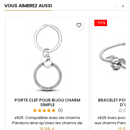
VOUS AIMEREZ AUSSI
<
>
-55%
favorite_border
PORTE CLEF POUR BIJOU CHARM
BRACELET POUR
SIMPLE
D'OR
(1)
s925 Compatible avec les charms
s925 Avec poche
Pandora ainsi qu'avec les charms de
aux charms Pandor
notre site idéal pour : Noël, Saint Valentin,
de notre site idé
Prix
Prix
13,99 €
13,50