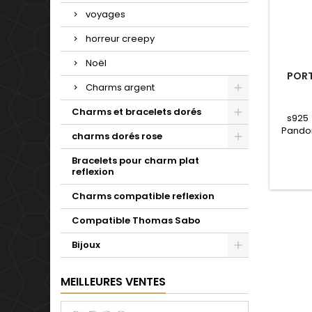
voyages
horreur creepy
Noël
PORT
Charms argent
Charms et bracelets dorés
s925
Pandor
charms dorés rose
notr
Valenti
Bracelets pour charm plat
mariag
reflexion
se
Charms compatible reflexion
Compatible Thomas Sabo
Bijoux
MEILLEURES VENTES