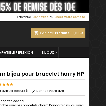
×
×
×
Bienvenue,
Connexion
ou
Créez votre compte
shopping_cart
Panier:
0
Produits - 0,00 €
n
s
PATIBLE REFLEXION
BIJOUX
m bijou pour bracelet harry HP
s avis utilisateurs (1)
Donnez votre avis
pochette cadeau
ible avec les bracelets charm Pandora ainsi qu'avec