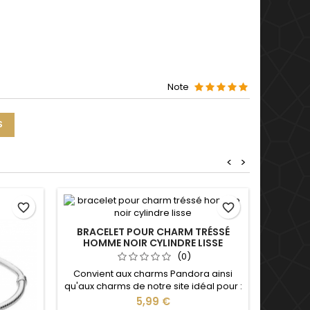
Note
S
<
>
favorite_border
favorite_border
BRACELET POUR CHARM TRÉSSÉ
HOMME NOIR CYLINDRE LISSE
(0)
Convient aux charms Pandora ainsi
qu'aux charms de notre site idéal pour :
Noël, Saint Valentin, anniversaire,
Prix
5,99 €