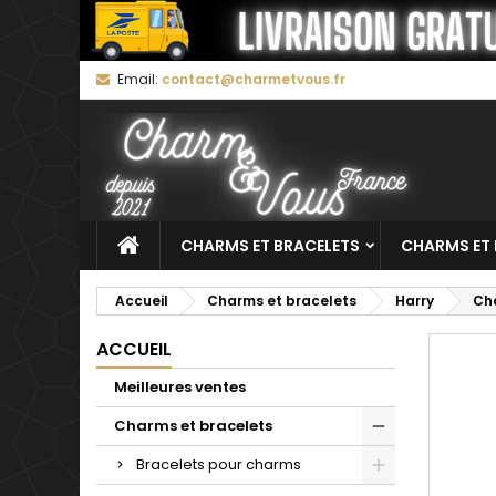
M
C
C
Email:
contact@charmetvous.fr
add_circle_outline
Vo
No
d'e
CHARMS ET BRACELETS
CHARMS ET 
Accueil
Charms et bracelets
Harry
Cha
ACCUEIL
Meilleures ventes
Charms et bracelets
Bracelets pour charms