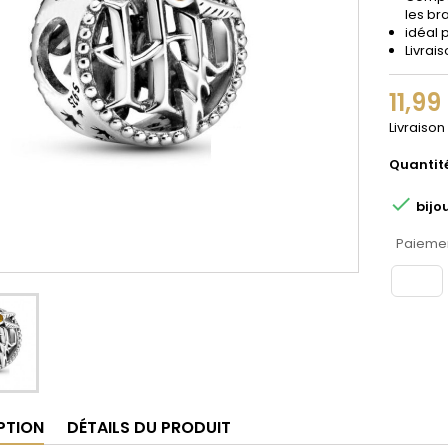
les br
idéal 
Livrai
11,99
Livraison
Quantit

bijo
Paiemen
PTION
DÉTAILS DU PRODUIT