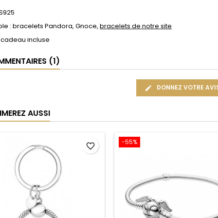
 S925
le : bracelets Pandora, Gnoce,
bracelets de notre site
 cadeau incluse
MENTAIRES (1)
DONNEZ VOTRE AVI
IMEREZ AUSSI
-55%
favorite_border