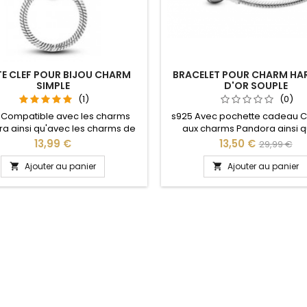
E CLEF POUR BIJOU CHARM
BRACELET POUR CHARM HAR
SIMPLE
D'OR SOUPLE
(1)
(0)
 Compatible avec les charms
s925 Avec pochette cadeau C
a ainsi qu'avec les charms de
aux charms Pandora ainsi q
e site idéal pour : Noël, Saint
charms de notre site idéal pour
Prix
Prix
Prix
13,99 €
13,50 €
29,99 €
n, anniversaire, anniversaire de
Saint Valentin, anniversaire, 
de
e L'ouverture pour les charms
fan Livraison sous 3 à 5 jours
Ajouter au panier
Ajouter au panier


 fait au niveau de la boule
Pour la dimensions nous cons
base
2cm en plus par rapport à
circonférence de votre po