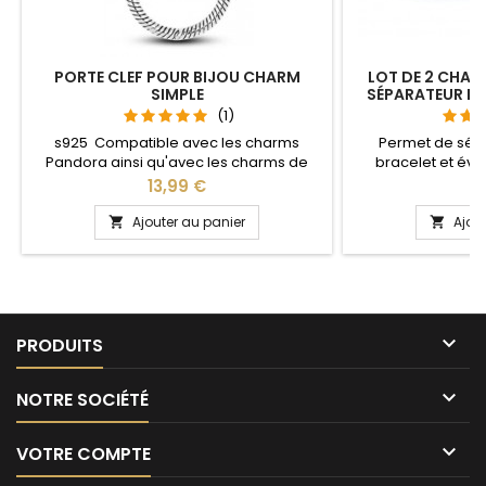
PORTE CLEF POUR BIJOU CHARM
LOT DE 2 CHAR
SIMPLE
SÉPARATEUR B
(1)
s925 Compatible avec les charms
Permet de sép
Pandora ainsi qu'avec les charms de
bracelet et évit
notre site idéal pour : Noël, Saint Valentin,
Compatible avec l
Prix
Pr
13,99 €
1
anniversaire, anniversaire de mariage
Gnoce et les bra
L'ouverture pour les charms se fait au
site idéal pour :
Ajouter au panier
Ajou


niveau de la boule
anniversaire, an

PRODUITS

NOTRE SOCIÉTÉ

VOTRE COMPTE