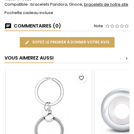
Compatible : bracelets Pandora, Gnoce,
bracelets de notre site
Pochette cadeau incluse
COMMENTAIRES (0)
Note
SOYEZ LE PREMIER À DONNER VOTRE AVIS
VOUS AIMEREZ AUSSI
<
>
favorite_border