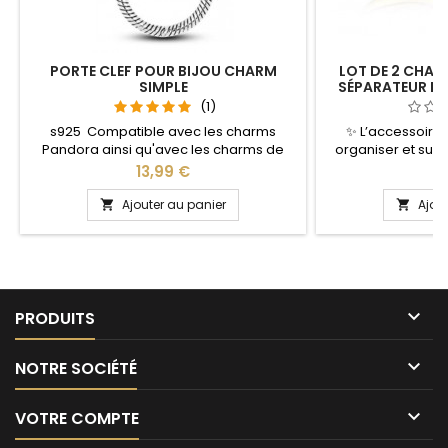
PORTE CLEF POUR BIJOU CHARM
LOT DE 2 CHAR
SIMPLE
SÉPARATEUR E
COUL
(1)
s925 Compatible avec les charms
✨ L’accessoire
Pandora ainsi qu'avec les charms de
organiser et subl
notre site idéal pour : Noël, Saint Valentin,
charms ! Découvr
Prix
Pr
13,99 €
1
anniversaire, anniversaire de mariage
séparateurs d
L'ouverture pour les charms se fait au
conçus pour struct
Ajouter au panier
Ajou


niveau de la boule
maintenir vos ch
place. Pratiqu
séparateurs perm
charms, d
harmonieusement 

PRODUITS

NOTRE SOCIÉTÉ

VOTRE COMPTE