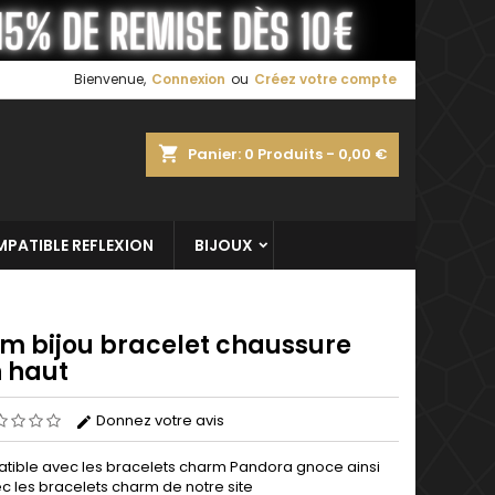
×
×
×
Bienvenue,
Connexion
ou
Créez votre compte
shopping_cart
Panier:
0
Produits - 0,00 €
n
s
PATIBLE REFLEXION
BIJOUX
m bijou bracelet chaussure
n haut
Donnez votre avis
ible avec les bracelets
charm
Pandora gnoce
ainsi
c les bracelets charm de notre site