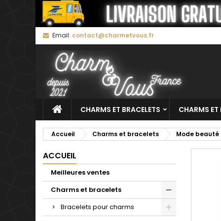
M
C
C
Email:
contact@charmetvous.fr
add_circle_outline
Vo
No
d'e
CHARMS ET BRACELETS
CHARMS ET 
Accueil
Charms et bracelets
Mode beauté
ACCUEIL
Meilleures ventes
Charms et bracelets
Bracelets pour charms