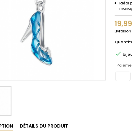
idéal 
maria
19,9
Livraison
Quantit

bijo
Paiemen
PTION
DÉTAILS DU PRODUIT