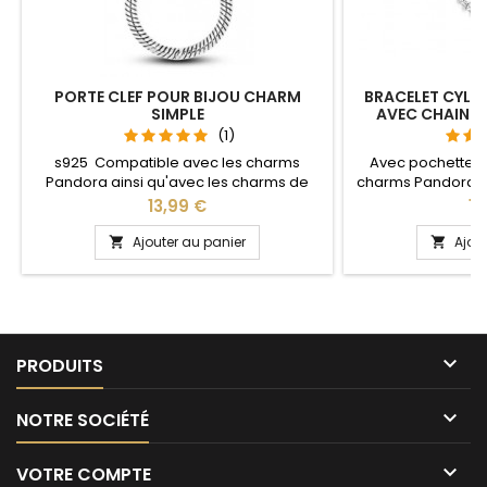
PORTE CLEF POUR BIJOU CHARM
BRACELET CYLIN
SIMPLE
AVEC CHAINE 
C
(1)
s925 Compatible avec les charms
Avec pochette 
Pandora ainsi qu'avec les charms de
charms Pandora a
notre site idéal pour : Noël, Saint Valentin,
notre site idéal pou
Prix
Pri
13,99 €
14
anniversaire, anniversaire de mariage
anniversaire, an
L'ouverture pour les charms se fait au
Plusieurs tailles disp
Ajouter au panier
Ajou


niveau de la boule
cm Pour la dimens
2cm en plus 
circonférence

PRODUITS

NOTRE SOCIÉTÉ

VOTRE COMPTE