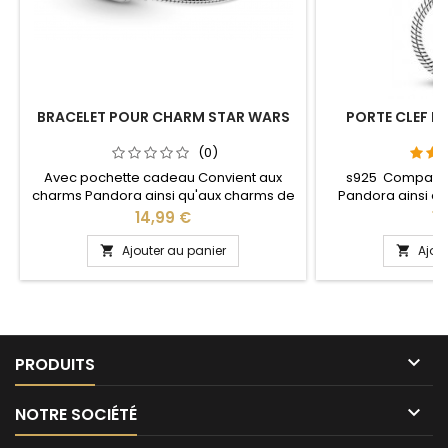
BRACELET POUR CHARM STAR WARS
PORTE CLEF P
S
(0)
Avec pochette cadeau Convient aux
s925 Compatib
charms Pandora ainsi qu'aux charms de
Pandora ainsi q
notre site idéal pour : Noël, Saint Valentin,
notre site idéal pou
Prix
Pr
14,99 €
13
anniversaire, anniversaire de mariage
anniversaire, an
Plusieurs tailles disponible : 18, 19, 20 cm
L'ouverture pour 
Ajouter au panier
Ajou


Pour la dimensions nous conseillons 2cm
niveau 
en plus par rapport à la circonférence
de votre poignet

PRODUITS

NOTRE SOCIÉTÉ