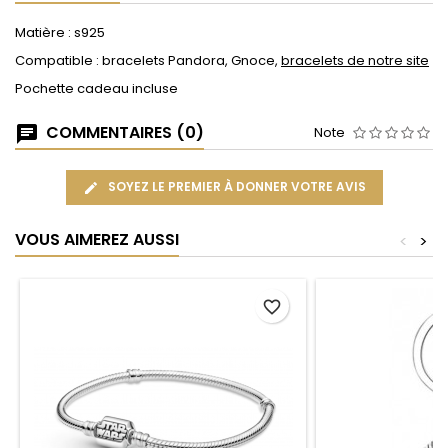
Matière : s925
Compatible : bracelets Pandora, Gnoce,
bracelets de notre site
Pochette cadeau incluse
COMMENTAIRES (0)
Note
SOYEZ LE PREMIER À DONNER VOTRE AVIS
VOUS AIMEREZ AUSSI
<
>
favorite_border