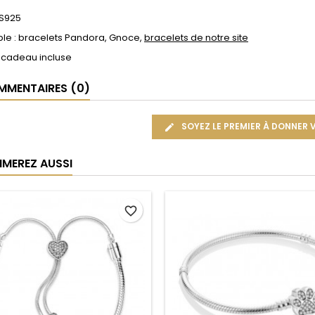
 S925
le : bracelets Pandora, Gnoce,
bracelets de notre site
 cadeau incluse
MENTAIRES (0)
SOYEZ LE PREMIER À DONNER 
IMEREZ AUSSI
favorite_border