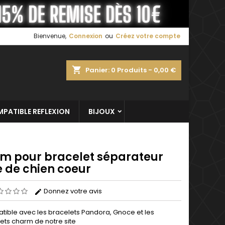
×
×
×
Bienvenue,
Connexion
ou
Créez votre compte
shopping_cart
Panier:
0
Produits - 0,00 €
n
s
PATIBLE REFLEXION
BIJOUX
m pour bracelet séparateur
e de chien coeur
Donnez votre avis
ible avec les bracelets Pandora, Gnoce et les
ets charm de notre site