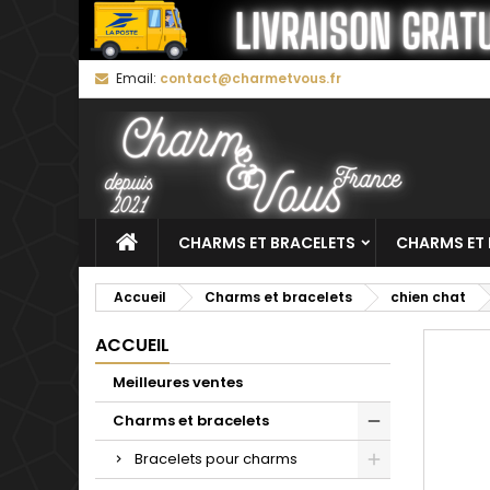
M
C
C
Email:
contact@charmetvous.fr
add_circle_outline
Vo
No
d'e
CHARMS ET BRACELETS
CHARMS ET 
Accueil
Charms et bracelets
chien chat
ACCUEIL
Meilleures ventes
Charms et bracelets
Bracelets pour charms