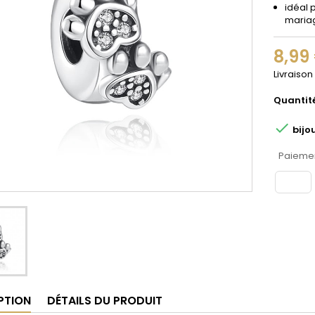
idéal 
maria
8,99
Livraison
Quantit

bijo
Paiemen
PTION
DÉTAILS DU PRODUIT