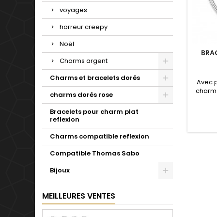
voyages
horreur creepy
Noël
BRA
Charms argent
Charms et bracelets dorés
Avec 
charms
charms dorés rose
de not
Valenti
Bracelets pour charm plat
mariage
reflexion
d'un c
simple 
Charms compatible reflexion
pour t
Compatible Thomas Sabo
Bijoux
MEILLEURES VENTES