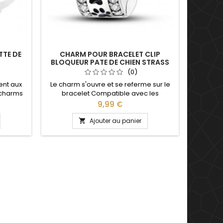
TTE DE
CHARM POUR BRACELET CLIP
C
BLOQUEUR PATE DE CHIEN STRASS
SÉPARA
(0)
ent aux
Le charm s'ouvre et se referme sur le
Comp
 charms
bracelet Compatible avec les
Pandora,
, Saint
bracelets charm Pandora Gnoce ainsi
de notr
Prix
9,99 €
saire de
qu'avec les bracelets charm de notre
Valentin
ble : 17,
site idéal pour : Noël, Saint Valentin,
Ajouter au panier

ns nous
anniversaire, cadeau, fête
apport à
oignet