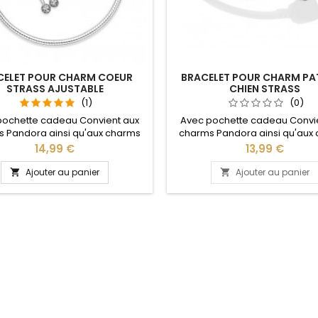
CELET POUR CHARM COEUR
BRACELET POUR CHARM PA
STRASS AJUSTABLE
CHIEN STRASS
(1)
(0)
pochette cadeau Convient aux
Avec pochette cadeau Convi
 Pandora ainsi qu'aux charms
charms Pandora ainsi qu'aux
re site idéal pour : Noël, Saint
de notre site idéal pour : Noël
Prix
Prix
14,99 €
13,99 €
n, anniversaire, anniversaire de
Valentin, anniversaire, anniver
 La partie ajustable se détache
mariage Plusieurs tailles disponi
Ajouter au panier
Ajouter au panier


oté pour passer les charms par
18, 19, 20 cm Pour la dimensio
pression sur le bouton Ajustable
conseillons 2cm en plus par r
ous les poignets enfant adulte
la circonférence de votre p