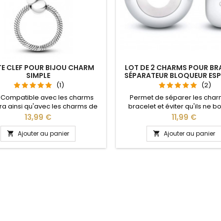
E CLEF POUR BIJOU CHARM
LOT DE 2 CHARMS POUR BR
SIMPLE
SÉPARATEUR BLOQUEUR ES
(1)
(2)
 Compatible avec les charms
Permet de séparer les char
a ainsi qu'avec les charms de
bracelet et éviter qu'ils ne 
e site idéal pour : Noël, Saint
Compatible avec les brace
Prix
Prix
13,99 €
11,99 €
n, anniversaire, anniversaire de
Pandora, Gnoce et les bracele
e L'ouverture pour les charms
de notre site idéal pour : Noël
Ajouter au panier
Ajouter au panier


 fait au niveau de la boule
Valentin, anniversaire, anniver
mariage