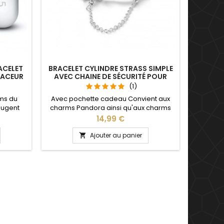
ACELET
BRACELET CYLINDRE STRASS SIMPLE
CHAR
PACEUR
AVEC CHAINE DE SÉCURITÉ POUR
CHARM
(1)
ms du
Avec pochette cadeau Convient aux
Comp
bougent
charms Pandora ainsi qu'aux charms
Pandora,
lets
de notre site idéal pour : Noël, Saint
de notr
Prix
14,99 €
ts charm
Valentin, anniversaire, anniversaire de
Valentin
, Saint
mariage Plusieurs tailles disponible : 17,
Ajouter au panier

saire de
18, 19, 20, 21 cm Pour la dimensions nous
conseillons 2cm en plus par rapport à
la circonférence de votre poignet