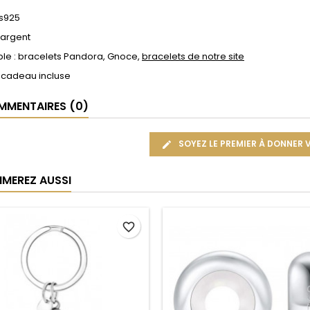
 s925
 argent
le : bracelets Pandora, Gnoce,
bracelets de notre site
 cadeau incluse
MENTAIRES (0)
SOYEZ LE PREMIER À DONNER 
IMEREZ AUSSI
favorite_border