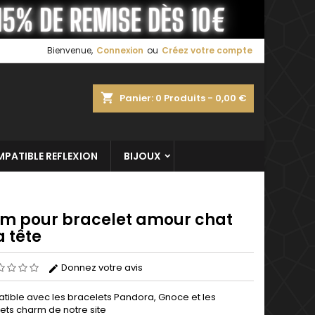
×
×
×
Bienvenue,
Connexion
ou
Créez votre compte
shopping_cart
Panier:
0
Produits - 0,00 €
n
s
PATIBLE REFLEXION
BIJOUX
m pour bracelet amour chat
a tête
Donnez votre avis
ible avec les bracelets Pandora, Gnoce et les
ets charm de notre site