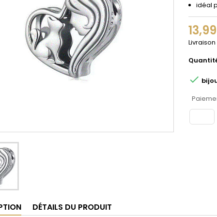
idéal 
13,9
Livraison
Quantit

bijo
Paiemen
PTION
DÉTAILS DU PRODUIT