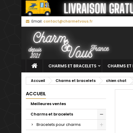
M
C
C
Email:
contact@charmetvous.fr
add_circle_outline
Vo
No
d'e
CHARMS ET BRACELETS
CHARMS ET 
Accueil
Charms et bracelets
chien chat
ACCUEIL
Meilleures ventes
Charms et bracelets
Bracelets pour charms