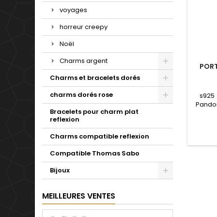
voyages
horreur creepy
Noël
Charms argent
PORT
Charms et bracelets dorés
charms dorés rose
s925
Pandor
Bracelets pour charm plat
notr
reflexion
Valenti
mariag
Charms compatible reflexion
se
Compatible Thomas Sabo
Bijoux
MEILLEURES VENTES