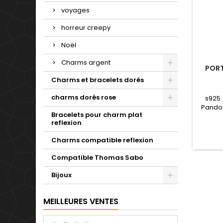
voyages
horreur creepy
Noël
Charms argent
PORT
Charms et bracelets dorés
charms dorés rose
s925
Pandor
Bracelets pour charm plat
notr
reflexion
Valenti
mariag
Charms compatible reflexion
se
Compatible Thomas Sabo
Bijoux
MEILLEURES VENTES