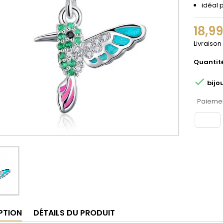
idéal 
18,9
Livraison
Quantit

bijo
Paiemen
PTION
DÉTAILS DU PRODUIT