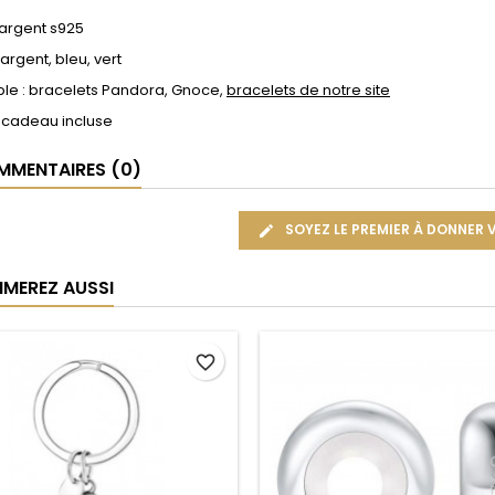
 argent s925
 argent, bleu, vert
le : bracelets Pandora, Gnoce,
bracelets de notre site
 cadeau incluse
MENTAIRES (0)
SOYEZ LE PREMIER À DONNER 
IMEREZ AUSSI
favorite_border