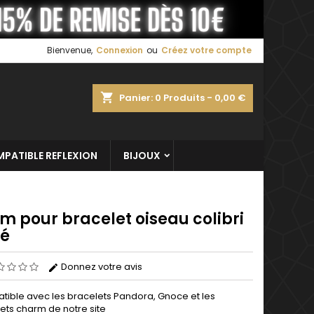
×
×
×
Bienvenue,
Connexion
ou
Créez votre compte
shopping_cart
Panier:
0
Produits - 0,00 €
n
s
PATIBLE REFLEXION
BIJOUX
m pour bracelet oiseau colibri
ré
Donnez votre avis
ible avec les bracelets Pandora, Gnoce et les
ets charm de notre site