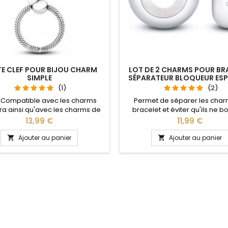
E CLEF POUR BIJOU CHARM
LOT DE 2 CHARMS POUR BR
SIMPLE
SÉPARATEUR BLOQUEUR ES
(1)
(2)
 Compatible avec les charms
Permet de séparer les char
a ainsi qu'avec les charms de
bracelet et éviter qu'ils ne 
e site idéal pour : Noël, Saint
Compatible avec les brace
Prix
Prix
13,99 €
11,99 €
n, anniversaire, anniversaire de
Pandora, Gnoce et les bracele
e L'ouverture pour les charms
de notre site idéal pour : Noël
Ajouter au panier
Ajouter au panier


 fait au niveau de la boule
Valentin, anniversaire, anniver
mariage