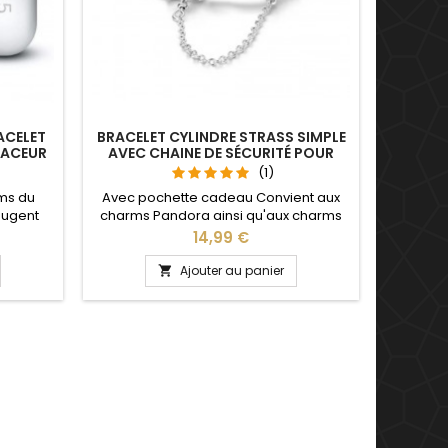
ACELET
BRACELET CYLINDRE STRASS SIMPLE
PACEUR
AVEC CHAINE DE SÉCURITÉ POUR
CHARM
(1)
ms du
Avec pochette cadeau Convient aux
bougent
charms Pandora ainsi qu'aux charms
lets
de notre site idéal pour : Noël, Saint
Prix
14,99 €
ts charm
Valentin, anniversaire, anniversaire de
, Saint
mariage Plusieurs tailles disponible : 17,
Ajouter au panier

saire de
18, 19, 20, 21 cm Pour la dimensions nous
conseillons 2cm en plus par rapport à
la circonférence de votre poignet