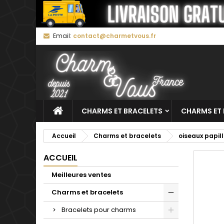
M
C
C
Email:
contact@charmetvous.fr
add_circle_outline
Vo
No
d'e
CHARMS ET BRACELETS
CHARMS ET 
Accueil
Charms et bracelets
oiseaux papil
ACCUEIL
Meilleures ventes
Charms et bracelets
Bracelets pour charms