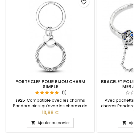
favorite_border
PORTE CLEF POUR BIJOU CHARM
BRACELET POUR
SIMPLE
MER AV
(1)
s925 Compatible avec les charms
Avec pochette 
Pandora ainsi qu'avec les charms de
charms Pandora a
notre site idéal pour : Noël, Saint Valentin,
notre site idéal pou
Prix
Pri
13,99 €
14
anniversaire, anniversaire de mariage
anniversaire, an
L'ouverture pour les charms se fait au
Plusieurs tailles di
Ajouter au panier
Ajou


niveau de la boule
cm Pour la dimens
2cm en plus 