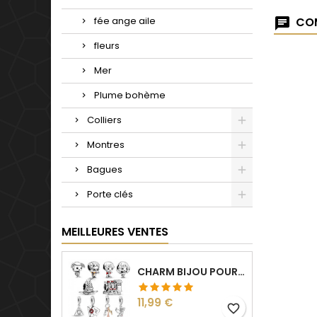
fée ange aile
COM
fleurs
Mer
Plume bohème
Colliers
Montres
Bagues
Porte clés
MEILLEURES VENTES
CHARM BIJOU POUR BRACELET COLLECTION HARRY
Prix
11,99 €
favorite_border