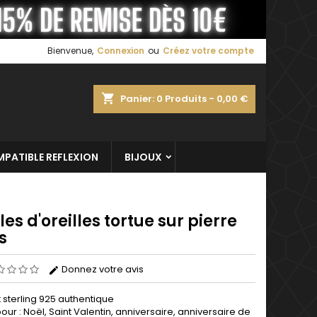
×
×
×
Bienvenue,
Connexion
ou
Créez votre compte
shopping_cart
Panier:
0
Produits - 0,00 €
n
s
PATIBLE REFLEXION
BIJOUX
es d'oreilles tortue sur pierre
s
Donnez votre avis
 sterling 925 authentique
pour : Noël, Saint Valentin, anniversaire, anniversaire de