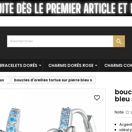
es listes
réer une liste d'envies
onnexion
Créer une nouvelle liste
us devez être connecté pour ajouter des produits à votre liste
m de la liste d'envies
nvies.

Annuler
Connexio
Annuler
Créer une liste d'envie
BRACELETS DORÉS
CHARMS DORÉS ROSE
CHARMS COM
ux
boucles d'oreilles tortue sur pierre bleu s
boucl
favorite_border
bleu 
Note
Argent
idéal 