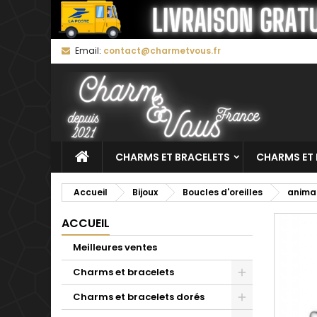
M
C
C
Email:
contact@charmetvous.fr
add_circle_outline
Vo
No
d'e
CHARMS ET BRACELETS
CHARMS ET 
Accueil
Bijoux
Boucles d'oreilles
anima
ACCUEIL
Meilleures ventes
Charms et bracelets
Charms et bracelets dorés