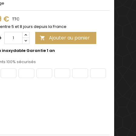
ge
9 €
TTC
 entre 5 et 8 jours depuis la France
Ajouter au panier
é

u inoxydable Garantie 1 an
ts 100% sécurisés