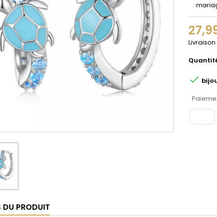
maria
27,9
Livraison
Quantit

bijo
Paiemen
S DU PRODUIT