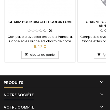
CHARM POUR BRACELET COEUR LOVE
CHARM POUR 
ANNEA
(0)
Compatible avec les bracelets Pandora,
Compatible avec l
Gnoce et les bracelets charm de notre
Gnoce et les bra
site idéal pour : Noël, Saint Valentin,
site idéal pour :
Prix
Pr
9,47 €
9
anniversaire, anniversaire de mariage
anniversaire, an
Ajouter au panier
Ajou



PRODUITS

NOTRE SOCIÉTÉ

VOTRE COMPTE