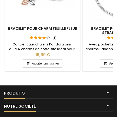
BRACELET POUR CHARM FEUILLE FLEUR
BRACELET PO
STRASS
(1)
Convient aux charms Pandora ainsi
Avec pochette 
qu'aux charms de notre site idéal pour :
charms Pandora a
Noël, Saint Valentin, anniversaire,
notre site idéal pou
Prix
Pri
16,99 €
14
anniversaire de mariage Pour la
anniversaire, anni
dimensions nous conseillons 2cm en
partie ajustable
Ajouter au panier
Ajou


plus par rapport à la circonférence de
pour passer le
votre poignet
pression sur le 
tous les poig

PRODUITS

NOTRE SOCIÉTÉ