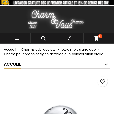
×
×
×
Mes listes
Créer une liste d'envies
Connexion
Créer une nouvelle liste
add_circle_outline
Vous devez être connecté pour ajouter des produits
Nom de la liste d'envies
à votre liste d'envies.
0



shopping_cart
Annuler
Connexion
Accueil
Charms et bracelets
lettre mois signe age
Annuler
Créer une liste d'envies
Charm pour bracelet signe astrologique constellation étoile
ACCUEIL
favorite_border