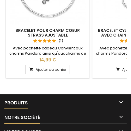
BRACELET POUR CHARM COEUR
BRACELET CYLIN
STRASS AJUSTABLE
AVEC CHAINE 
C
(1)
Avec pochette cadeau Convient aux
Avec pochette 
charms Pandora ainsi qu'aux charms de
charms Pandora a
notre site idéal pour : Noël, Saint Valentin,
notre site idéal pou
Prix
Pri
14,99 €
14
anniversaire, anniversaire de mariage La
anniversaire, an
partie ajustable se détache d'un coté
Plusieurs tailles disp
Ajouter au panier
Ajou


pour passer les charms par simple
cm Pour la dimens
pression sur le bouton Ajustable pour
2cm en plus 
tous les poignets enfant adulte
circonférence

PRODUITS

NOTRE SOCIÉTÉ