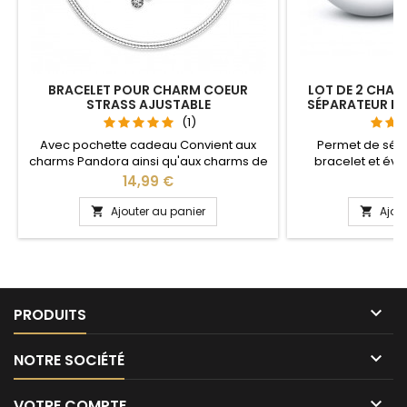
BRACELET POUR CHARM COEUR
LOT DE 2 CHAR
STRASS AJUSTABLE
SÉPARATEUR B
(1)
Avec pochette cadeau Convient aux
Permet de sép
charms Pandora ainsi qu'aux charms de
bracelet et évit
notre site idéal pour : Noël, Saint Valentin,
Compatible avec l
Prix
Pr
14,99 €
1
anniversaire, anniversaire de mariage La
Gnoce et les bra
partie ajustable se détache d'un coté
site idéal pour :
Ajouter au panier
Ajou


pour passer les charms par simple
anniversaire, an
pression sur le bouton Ajustable pour
tous les poignets enfant adulte

PRODUITS

NOTRE SOCIÉTÉ

VOTRE COMPTE