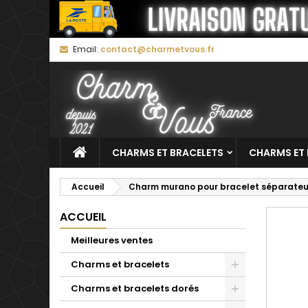
M
C
C
Email:
contact@charmetvous.fr
add_circle_outline
Vo
No
d'e
CHARMS ET BRACELETS
CHARMS ET 
Accueil
Charm murano pour bracelet séparateur
ACCUEIL
Meilleures ventes
Charms et bracelets
Charms et bracelets dorés