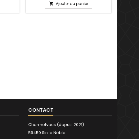
, Saint
Plusieurs tailles disponible : 17, 18, 19, 20
Ajouter au panier

saire de
cm Pour la dimensions nous
conseillons 2cm en plus par rapport à
la circonférence de votre poignet
CONTACT
Charmetvous (depuis 2021)
59450 Sin le Noble