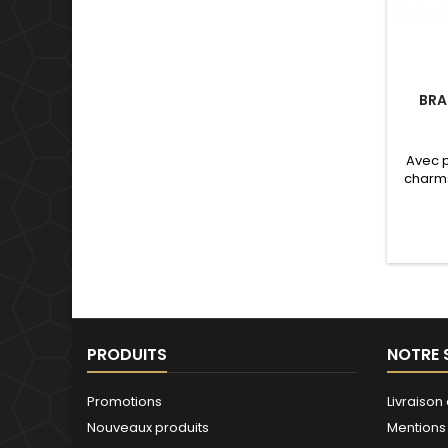
BRA
Avec 
charms
de not
Valenti
mariage
d'un c
simple 
pour t
PRODUITS
NOTRE 
Promotions
Livraison 
Nouveaux produits
Mentions