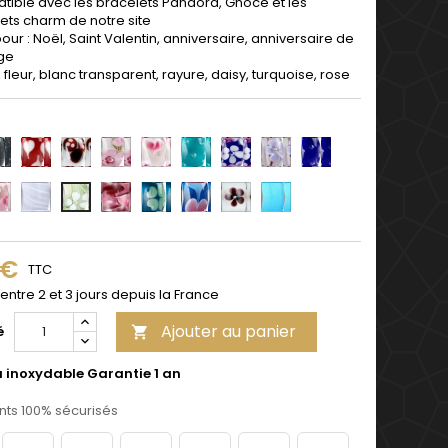
ible avec les bracelets Pandora, Gnoce et les
ets charm de notre site
pour : Noël, Saint Valentin, anniversaire, anniversaire de
ge
 fleur, blanc transparent, rayure, daisy, turquoise, rose
3
4
5
6
7
8
9
10
13
15
16
17
18
19
14
 €
TTC
 entre 2 et 3 jours depuis la France
Ajouter au panier
é

u inoxydable Garantie 1 an
ts 100% sécurisés