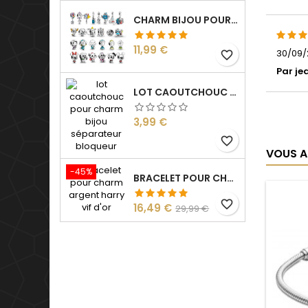
CHARM BIJOU POUR BRACELET COLLECTION DESSIN ANIMÉ
Prix
11,99 €
30/09/2
favorite_border
Par je
LOT CAOUTCHOUC POUR CHARM BIJOU SÉPARATEUR BLOQUEUR
Prix
3,99 €
favorite_border
VOUS A
-45%
BRACELET POUR CHARM ARGENT HARRY VIF D'OR
favorite_border
Prix
Prix
16,49 €
29,99 €
de
base