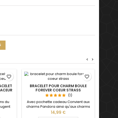
S
<
>
favorite_border
favorite_border
ACELET
BRACELET POUR CHARM BOULE
PACEUR
FOREVER COEUR STRASS
(1)
ms du
Avec pochette cadeau Convient aux
bougent
charms Pandora ainsi qu'aux charms
lets
de notre site idéal pour : Noël, Saint
Prix
14,99 €
ts charm
Valentin, anniversaire, cadeau, fête