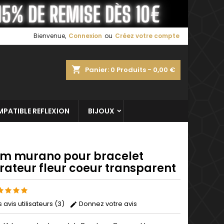
×
×
×
Bienvenue,
Connexion
ou
Créez votre compte
shopping_cart
Panier:
0
Produits - 0,00 €
n
s
PATIBLE REFLEXION
BIJOUX
m murano pour bracelet
rateur fleur coeur transparent
s avis utilisateurs (3)
Donnez votre avis