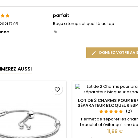
parfait
Reçu a temps et qualité au top
021 17:05
anne
DONNEZ VOTRE AVI
IMEREZ AUSSI
favorite_border
LOT DE 2 CHARMS POUR BR
SÉPARATEUR BLOQUEUR ES
(2)
Permet de séparer les char
bracelet et éviter qu'ils ne 
Compatible avec les brace
Prix
11,99 €
Pandora, Gnoce et les bracele