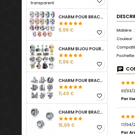
favorite_border
DESCRI
CHARM POUR BRACELET COLLECTION CLIP STRASS SÉPARATEUR ESPACEUR
Prix
9,99 €
Matière :
favorite_border
Couleur :
Compatib
CHARM BIJOU POUR BRACELET COLLECTION STAR WARS
Pochette
Prix
11,99 €
favorite_border
COM
CHARM POUR BRACELET INITIALE LETTRE PRÉNOM ALPHABET FLEUR
01/03/2
Prix
11,49 €
favorite_border
Par lis
CHARM POUR BRACELET BOULE LETTRE ALPHABET PRÉNOM
Prix
17/04/2
15,99 €
favorite_border
Par A