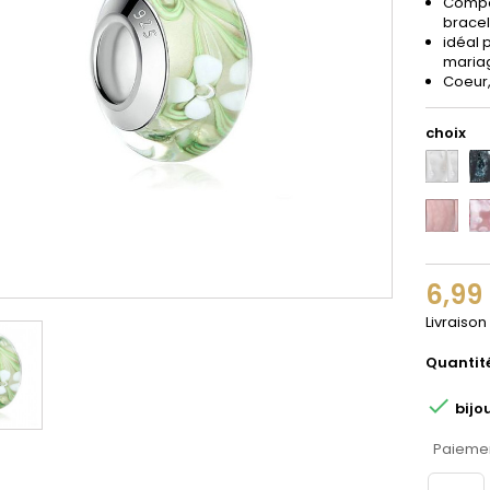
Compat
bracel
idéal 
maria
Coeur,
choix
1
2
11
12
6,99
Livraison
Quantit

bijo
Paiemen