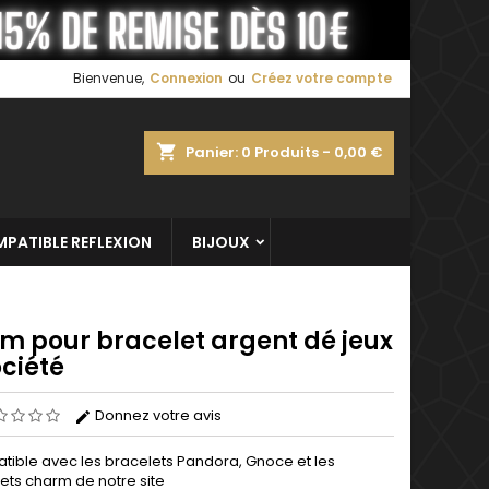
×
×
×
Bienvenue,
Connexion
ou
Créez votre compte
shopping_cart
Panier:
0
Produits - 0,00 €
n
s
PATIBLE REFLEXION
BIJOUX
m pour bracelet argent dé jeux
ciété
Donnez votre avis
ible avec les bracelets Pandora, Gnoce et les
ets charm de notre site