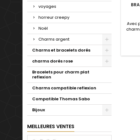
BRA
voyages
horreur creepy
Avec 
Noël
charms
de not
Charms argent
Valenti
mariage
Charms et bracelets dorés
d'un c
simple 
charms dorés rose
pour t
Bracelets pour charm plat
reflexion
Charms compatible reflexion
Compatible Thomas Sabo
Bijoux
MEILLEURES VENTES