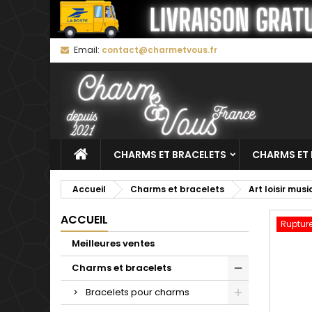
M
C
C
Email:
contact@charmetvous.fr
add_circle_outline
Vo
No
d'e
CHARMS ET BRACELETS
CHARMS ET 
Accueil
Charms et bracelets
Art loisir mus
ACCUEIL
Rupture
Meilleures ventes
Charms et bracelets
Bracelets pour charms