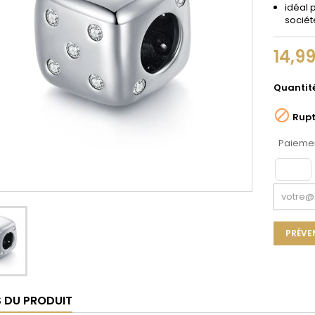
idéal p
sociét
14,9
Quantit

Rupt
Paiemen
PRÉVE
S DU PRODUIT