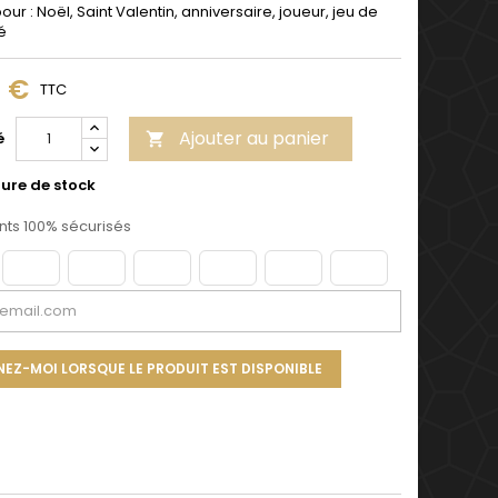
our : Noël, Saint Valentin, anniversaire, joueur, jeu de
é
9 €
TTC
Ajouter au panier
é

ure de stock
ts 100% sécurisés
NEZ-MOI LORSQUE LE PRODUIT EST DISPONIBLE