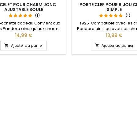
CELET POUR CHARM JONC
PORTE CLEF POUR BIJOU 
AJUSTABLE BOULE
SIMPLE
(1)
(1)
pochette cadeau Convient aux
s925 Compatible avec les 
 Pandora ainsi qu'aux charms
Pandora ainsi qu'avec les ch
re site idéal pour : Noël, Saint
notre site idéal pour : Noël, 
Prix
Prix
14,99 €
13,99 €
n, anniversaire, anniversaire de
Valentin, anniversaire, anniver
 La partie ajustable se détache
mariage L'ouverture pour les
Ajouter au panier
Ajouter au panier


oté pour passer les charms par
se fait au niveau de la bo
pression sur le bouton Ajustable
ous les poignets enfant adulte