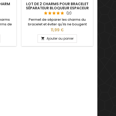
CHARM
LOT DE 2 CHARMS POUR BRACELET
BRAC
SÉPARATEUR BLOQUEUR ESPACEUR
HOM
(2)
charms
Permet de séparer les charms du
Convie
arms de
bracelet et éviter qu'ils ne bougent
qu'aux ch
Saint
Compatible avec les bracelets
Noël, 
Prix
11,99 €
saire de
Pandora, Gnoce et les bracelets charm
annive
 charms
de notre site idéal pour : Noël, Saint
tailles 
Ajouter au panier

ule
Valentin, anniversaire, anniversaire de
mariage