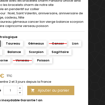
ible avec les bracelets
charm
Pandora Gnoce
ainsi
c les bracelets charm de notre site
ble en pendentif sur collier
pour : Noël, Saint Valentin, anniversaire, anniversaire de
e, cadeau, fête
 taureau gémeaux cancer lion vierge balance scorpion
aire capricorne verseau poisson
strologique
Taureau
Gémeaux
Cancer
Lion
Balance
Scorpion
Sagittaire
corne
Verseau
Poisson
 €
TTC
 entre 2 et 3 jours depuis la France
Ajouter au panier
é

u inoxydable Garantie 1 an