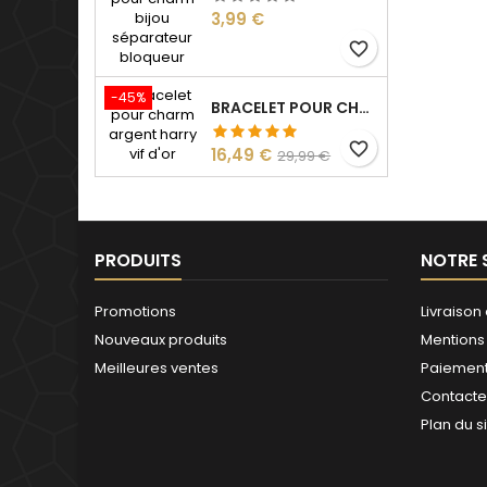
Prix
3,99 €
favorite_border
-45%
BRACELET POUR CHARM ARGENT HARRY VIF D'OR
favorite_border
Prix
Prix
16,49 €
29,99 €
de
base
PRODUITS
NOTRE 
Promotions
Livraison 
Nouveaux produits
Mentions
Meilleures ventes
Paiement
Contact
Plan du s