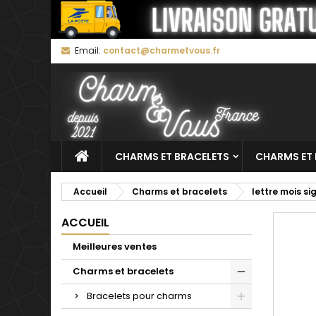
M
C
C
Email:
contact@charmetvous.fr
add_circle_outline
Vo
No
d'e
CHARMS ET BRACELETS
CHARMS ET 
Accueil
Charms et bracelets
lettre mois s
ACCUEIL
Meilleures ventes
Charms et bracelets
Bracelets pour charms