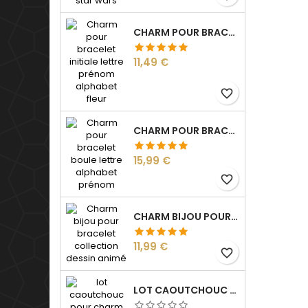
CHARM POUR BRACELET INITIALE LETTRE PRÉNOM ALPHABET FLEUR
Prix
11,49 €
favorite_border
CHARM POUR BRACELET BOULE LETTRE ALPHABET PRÉNOM
Prix
15,99 €
favorite_border
CHARM BIJOU POUR BRACELET COLLECTION DESSIN ANIMÉ
Prix
11,99 €
favorite_border
LOT CAOUTCHOUC POUR CHARM BIJOU SÉPARATEUR BLOQUEUR