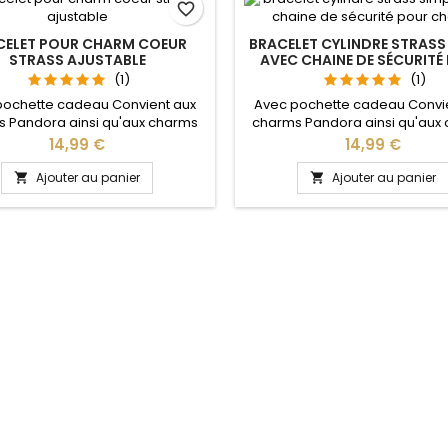
favorite_border
CELET POUR CHARM COEUR
BRACELET CYLINDRE STRASS
STRASS AJUSTABLE
AVEC CHAINE DE SÉCURITÉ
CHARM
(1)
(1)
pochette cadeau Convient aux
Avec pochette cadeau Convi
 Pandora ainsi qu'aux charms
charms Pandora ainsi qu'aux
re site idéal pour : Noël, Saint
de notre site idéal pour : Noël
Prix
Prix
14,99 €
14,99 €
n, anniversaire, anniversaire de
Valentin, anniversaire, anniver
 La partie ajustable se détache
mariage Plusieurs tailles disponi
Ajouter au panier
Ajouter au panier


oté pour passer les charms par
18, 19, 20, 21 cm Pour la dimens
pression sur le bouton Ajustable
conseillons 2cm en plus par r
ous les poignets enfant adulte
la circonférence de votre p