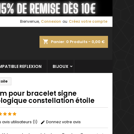
×
×
×
Bienvenue,
Connexion
ou
Créez votre compte
shopping_cart
Panier:
0
Produits - 0,00 €
n
s
PATIBLE REFLEXION
BIJOUX
oile
m pour bracelet signe
logique constellation étoile
s avis utilisateurs (1)
Donnez votre avis