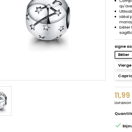
Compat
qu'ave
Utilisa
idéal 
mariag
bélier
sagitt
signe a
Bélier
Vierge
Capri
11,99
Livraison
Quantit

bijo