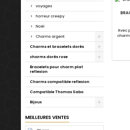
voyages
BRA
horreur creepy
Noël
Avec 
charms
Charms argent
de not
Valenti
Charms et bracelets dorés
mariage
d'un c
charms dorés rose
simple 
pour t
Bracelets pour charm plat
reflexion
Charms compatible reflexion
Compatible Thomas Sabo
Bijoux
MEILLEURES VENTES