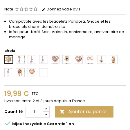
Note
Donnez votre avis
Compatible avec les bracelets Pandora, Gnoce et les
bracelets charm de notre site
idéal pour : Noël, Saint Valentin, anniversaire, anniversaire de
mariage
choix
2
3
4
5
6
7
8
9
10
1
11
12
13
14
19,99 €
TTC
Livraison entre 2 et 3 jours depuis la France
Ajouter au panier
Quantité


bijou inoxydable Garantie 1 an