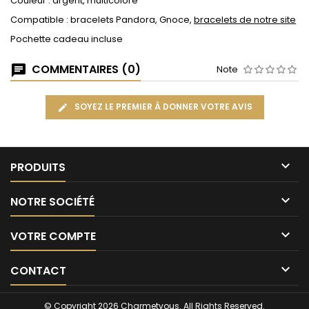
Couleur : argent, multicolore
Compatible : bracelets Pandora, Gnoce,
bracelets de notre site
Pochette cadeau incluse
COMMENTAIRES (0)
Note
SOYEZ LE PREMIER À DONNER VOTRE AVIS

PRODUITS

NOTRE SOCIÉTÉ

VOTRE COMPTE

CONTACT
© Copyright 2026 Charmetvous. All Rights Reserved.