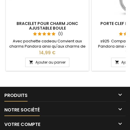
BRACELET POUR CHARM JONC
PORTE CLEF P
AJUSTABLE BOULE
S
(1)
Avec pochette cadeau Convient aux
s925 Compatib
charms Pandora ainsi qu'aux charms de
Pandora ainsi q
notre site idéal pour : Noël, Saint Valentin,
notre site idéal pou
Prix
Pr
14,99 €
13
anniversaire, anniversaire de mariage La
anniversaire, an
partie ajustable se détache d'un coté
L'ouverture pour 
Ajouter au panier
Ajou


pour passer les charms par simple
niveau 
pression sur le bouton Ajustable pour
tous les poignets enfant adulte

PRODUITS

NOTRE SOCIÉTÉ

VOTRE COMPTE