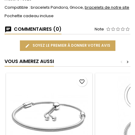
Compatible : bracelets Pandora, Gnoce,
bracelets de notre site
Pochette cadeau incluse
COMMENTAIRES (0)
Note
SOYEZ LE PREMIER À DONNER VOTRE AVIS
VOUS AIMEREZ AUSSI
<
>
favorite_border