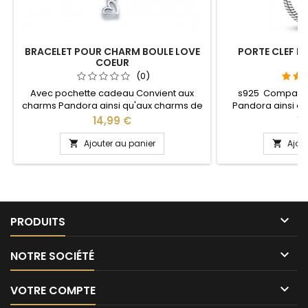
BRACELET POUR CHARM BOULE LOVE
PORTE CLEF P
COEUR
S
(0)
Avec pochette cadeau Convient aux
s925 Compatib
charms Pandora ainsi qu'aux charms de
Pandora ainsi q
notre site idéal pour : Noël, Saint Valentin,
notre site idéal pou
Prix
Pr
14,99 €
13
anniversaire, anniversaire de mariage
anniversaire, an
Plusieurs tailles disponible : 17, 18, 19, 20, 21
L'ouverture pour 
Ajouter au panier
Ajou


cm Pour la dimensions nous conseillons
niveau 
2cm en plus par rapport à la
circonférence de votre poignet

PRODUITS

NOTRE SOCIÉTÉ

VOTRE COMPTE