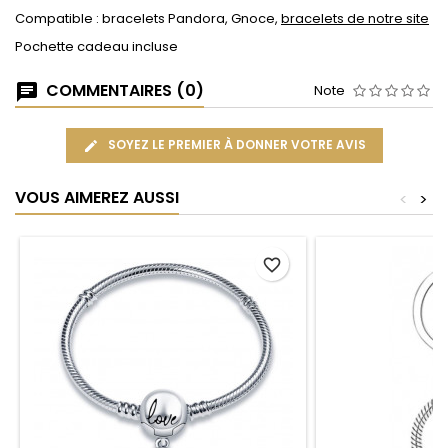
Compatible : bracelets Pandora, Gnoce,
bracelets de notre site
Pochette cadeau incluse
COMMENTAIRES (0)
Note
SOYEZ LE PREMIER À DONNER VOTRE AVIS
VOUS AIMEREZ AUSSI
<
>
favorite_border