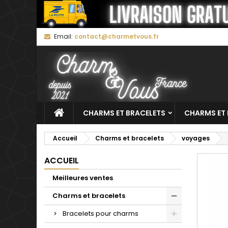
M
C
C
Email:
contact@charmetvous.fr
add_circle_outline
Vo
No
d'e
CHARMS ET BRACELETS
CHARMS ET 
Accueil
Charms et bracelets
voyages
ACCUEIL
Meilleures ventes
Charms et bracelets
Bracelets pour charms