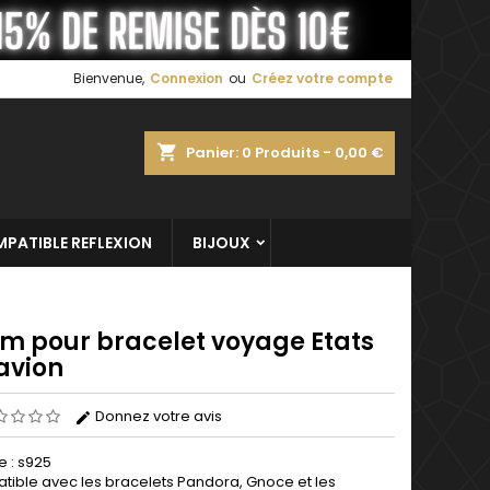
×
×
×
Bienvenue,
Connexion
ou
Créez votre compte
shopping_cart
Panier:
0
Produits - 0,00 €
n
s
PATIBLE REFLEXION
BIJOUX
m pour bracelet voyage Etats
avion
Donnez votre avis
e : s925
ible avec les bracelets Pandora, Gnoce et les