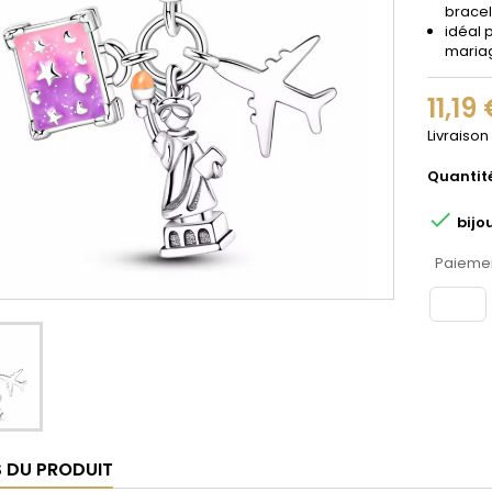
bracel
idéal 
maria
11,19
Livraison
Quantit

bijo
Paiemen
S DU PRODUIT